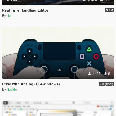
Real Time Handling Editor
3.1.0
By
ikt
1 197
8
Drive with Analog (DS4windows)
2.0 (final)
By
liquido