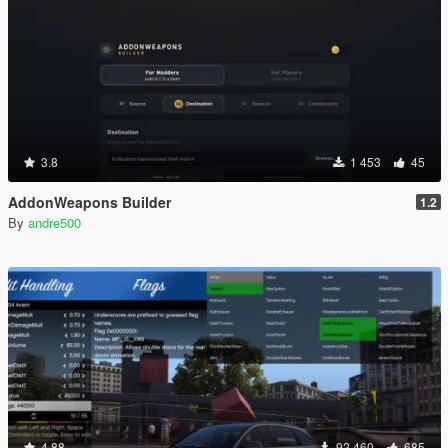
3.8
1 453
45
AddonWeapons Builder
1.2
By
andre500
4.88
92 460
685