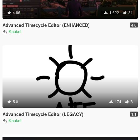
4.86
1 622
31
Advanced Timecycle Editor (ENHANCED)
4.0
By
Koukol
5.0
174
8
Advanced Timecycle Editor (LEGACY)
1.1
By
Koukol