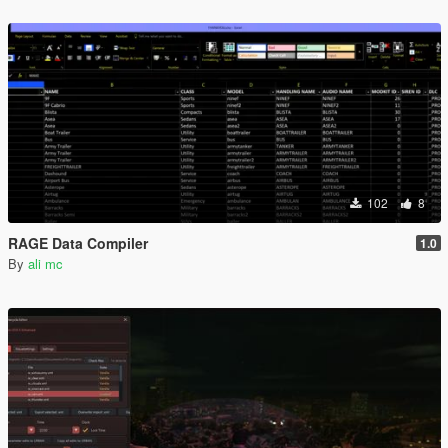
102
8
RAGE Data Compiler
1.0
By
ali mc