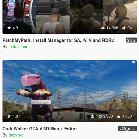
4.9
14 008
94
PatchMyPath: Install Manager for SA, IV, V and RDR2
2.8.2
By
justalemon
4.87
1 269 350
1 088
CodeWalker GTA V 3D Map + Editor
v30_dev46
By
dexyfex