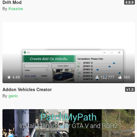
Drift Mod
4.9.9
By
Kossine
4.49
122 777
563
Addon Vehicles Creator
v1.5
By
ganic