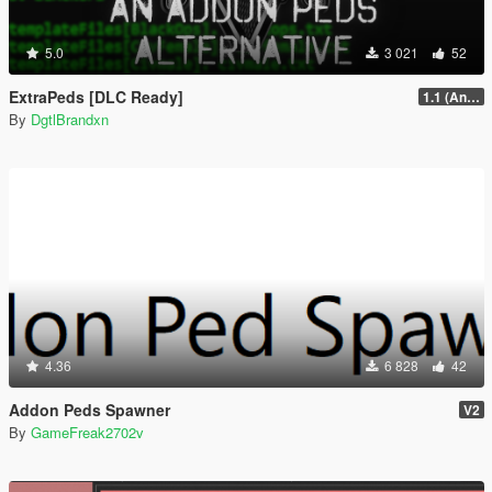
5.0
3 021
52
ExtraPeds [DLC Ready]
1.1 (Animal Menu Update)
By
DgtlBrandxn
4.36
6 828
42
Addon Peds Spawner
V2
By
GameFreak2702v