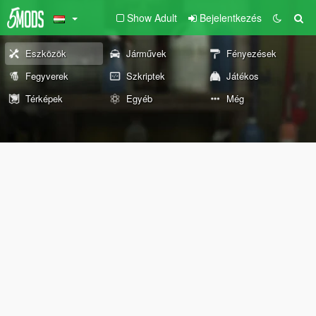
Show Adult
Bejelentkezés
Eszközök
Járművek
Fényezések
Fegyverek
Szkriptek
Játékos
Térképek
Egyéb
Még