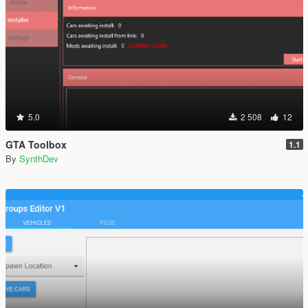
5.0
2 508
12
GTA Toolbox
1.1
By
SynthDev