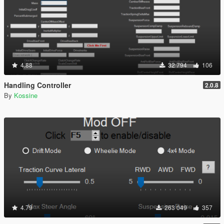
4.88
32 794
106
Handling Controller
2.0.8
By
Kossine
4.79
263 049
357