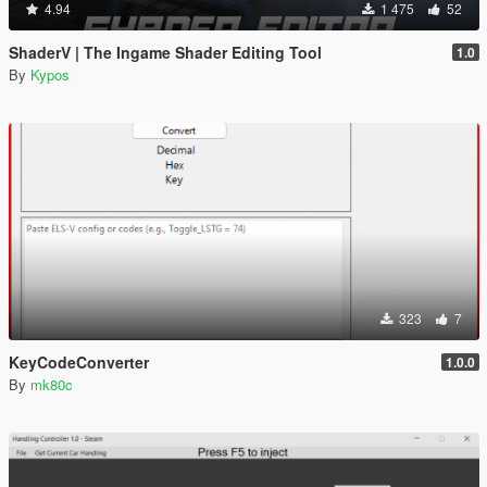
4.94
1 475
52
ShaderV | The Ingame Shader Editing Tool
1.0
By
Kypos
323
7
KeyCodeConverter
1.0.0
By
mk80c