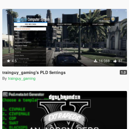
4.5
16 088
37
trainguy_gaming's PLD Settings
1.0
By
trainguy_gaming