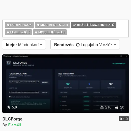
SCRIPT HOOK
MOD MENEDZSER
BEÁLLÍTÁSSZERKESZTŐ
FEJLESZTŐK
MODELLKÉSZLET
Ideje:
Mindenkori
Rendezés
Legújabb Verziók
5.0
216
20
DLCForge
0.1.0
By
FlareXll