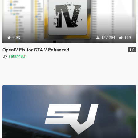
4.93
127 204
169
OpenIV Fix for GTA V Enhanced
1.0
By
safari4831