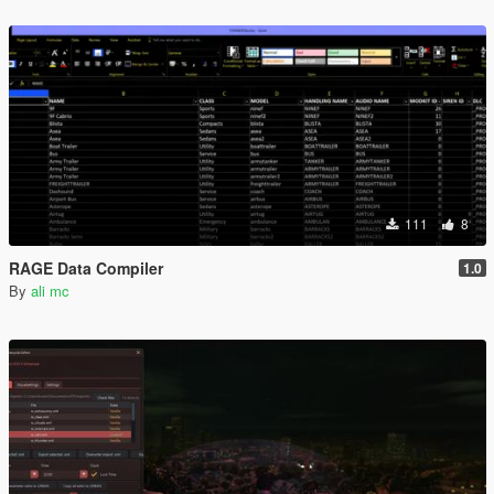
111
8
RAGE Data Compiler
1.0
By
ali mc