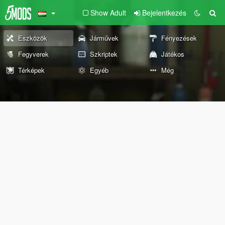
Show Adult
Bejelentkezés
Eszközök
Járművek
Fényezések
Fegyverek
Szkriptek
Játékos
Térképek
Egyéb
Még