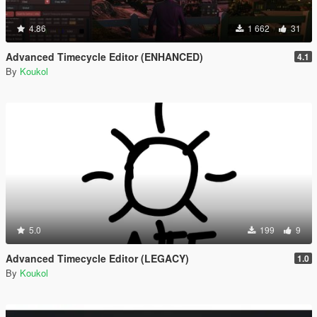
4.86
1 662
31
Advanced Timecycle Editor (ENHANCED)
4.1
By
Koukol
5.0
199
9
Advanced Timecycle Editor (LEGACY)
1.0
By
Koukol