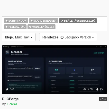
SCRIPT HOOK
MOD MENEDZSER
BEÁLLÍTÁSSZERKESZTŐ
FEJLESZTŐK
MODELLKÉSZLET
Ideje:
Múlt Havi
Rendezés
Legújabb Verziók
5.0
276
22
DLCForge
0.1.0
By
FlareXll