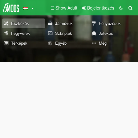
Show Adult
Bejelentkezés
Eszközök
Járművek
Fényezések
Fegyverek
Szkriptek
Játékos
Térképek
Egyéb
Még