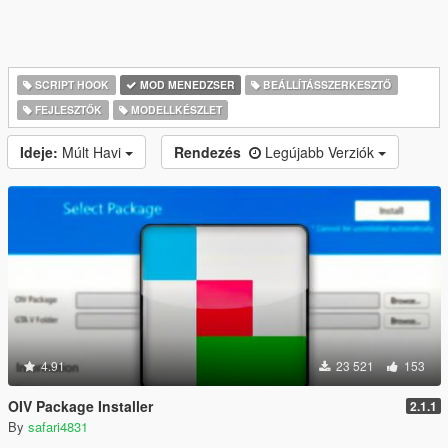
SCRIPT HOOK
MOD MENEDZSER
BEÁLLÍTÁSSZERKESZTŐ
FEJLESZTŐK
MODELLKÉSZLET
Ideje:
Múlt Havi
Rendezés
Legújabb Verziók
4.91
23 521
153
OIV Package Installer
2.1.1
By
safari4831