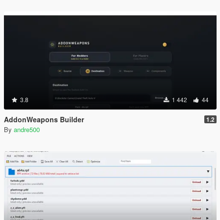
3.8
1 442
44
AddonWeapons Builder
1.2
By
andre500