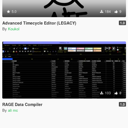
5.0
184
9
Advanced Timecycle Editor (LEGACY)
1.0
By
Koukol
103
8
RAGE Data Compiler
1.0
By
ali mc