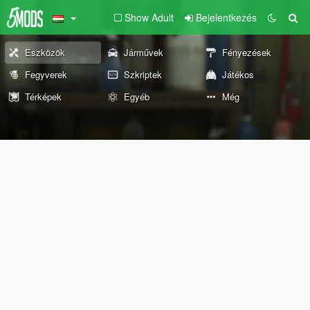
Show Adult
Bejelentkezés
Eszközök
Járművek
Fényezések
Fegyverek
Szkriptek
Játékos
Térképek
Egyéb
Még