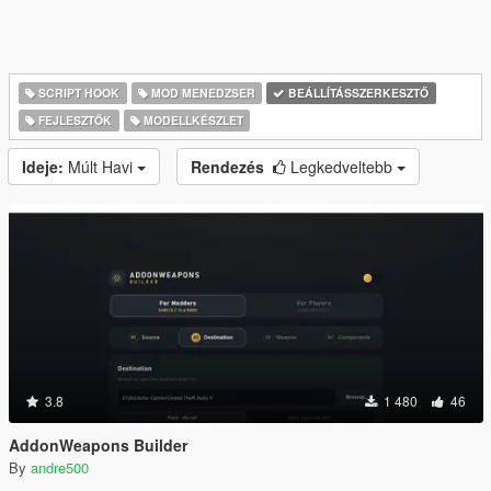
SCRIPT HOOK
MOD MENEDZSER
BEÁLLÍTÁSSZERKESZTŐ
FEJLESZTŐK
MODELLKÉSZLET
Ideje:
Múlt Havi
Rendezés
Legkedveltebb
3.8
1 480
46
AddonWeapons Builder
By
andre500