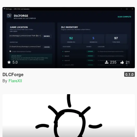
5.0
235
21
DLCForge
0.1.0
By
FlareXll