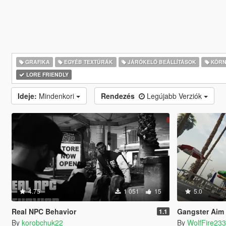
GRAFIKA
EGYÉB TEXTÚRÁK
JÁRÓKELŐ BEÁLLÍTÁSOK
KÖRNY
LORE FRIENDLY
Ideje:
Mindenkori
Rendezés
Legújabb Verziók
4.75
1 051
15
5.0
Real NPC Behavior
Gangster Aim 
1.1
By
korobchuk22
By
WolfFire23