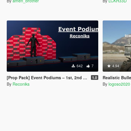
By
amen_brother
By
LCKH33D
642
7
4.94
[Prop Pack] Event Podiums – 1st, 2nd & 3rd Place (FiveM & SP)
Realistic Bull
1.0
By
Reconiks
By
logoso2020