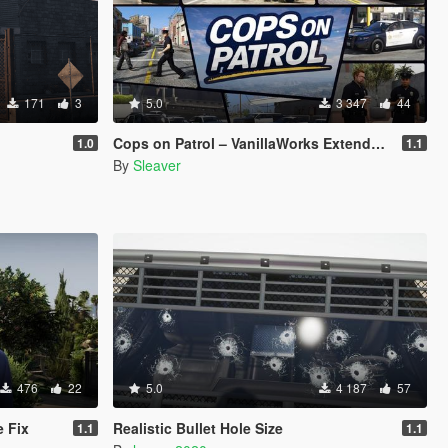
171
3
5.0
3 347
44
Cops on Patrol – VanillaWorks Extended (GTA v1.0.3725.0)
1.0
1.1
By
Sleaver
476
22
5.0
4 187
57
e Fix
Realistic Bullet Hole Size
1.1
1.1