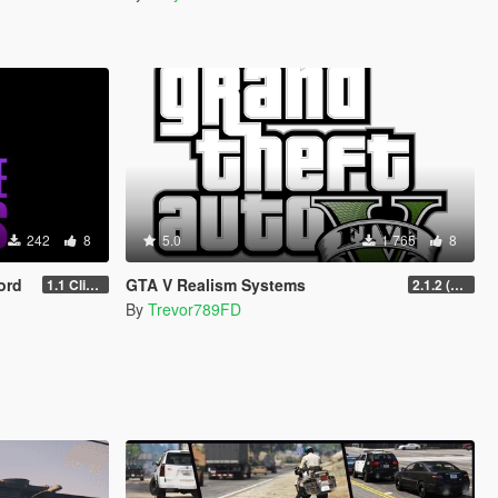
242
8
5.0
1 765
8
ford
GTA V Realism Systems
1.1 Clifford
2.1.2 (Legacy) (OUTDATED)
By
Trevor789FD