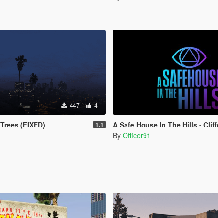
447
4
Trees (FIXED)
A Safe House In The Hills - Clif
1.1
By
Officer91