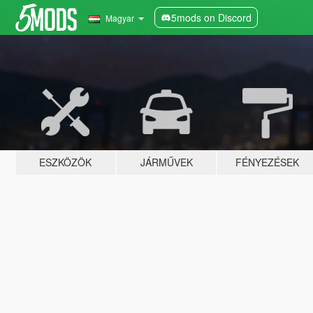
5mods on Discord
Magyar
ESZKÖZÖK
JÁRMŰVEK
FÉNYEZÉSEK