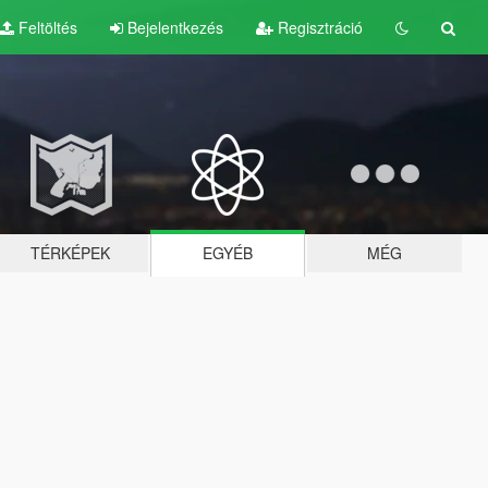
Feltöltés
Bejelentkezés
Regisztráció
TÉRKÉPEK
EGYÉB
MÉG