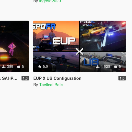
By
logoso2020
389
5
5.0
1 028
5
HP Pack
EUP X UB Configuration
1.0
1.0
By
Tactical Balls