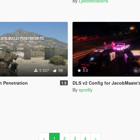
By
LjModifications
5 337
58
5.0
et Penetration
DLS v2 Config for JacobMaate's SA
1.5
By
spreilly
«
1
2
3
4
»