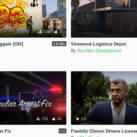
339
2
uggalo [OIV]
Vinewood Logistics Depot
1.0 Oiv
By
YourSkin Development
753
34
5.0
st Fix
Franklin Clinton Drivers Licens
1.1