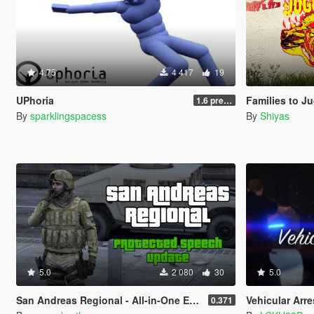
4.75
4 417
19
UPhoria
Families to J
1.6 pre-release
By
sparklingspacess
By
Shiyas
5.0
2 080
30
5.0
San Andreas Regional - All-in-One Emergency Pack [BETA] [OIV]
Vehicular Arre
0.371