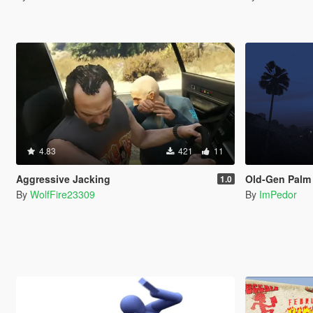
4.83
421
11
Aggressive Jacking
Old-Gen Palm 
1.0
By
WolfFire23309
By
ImPedor