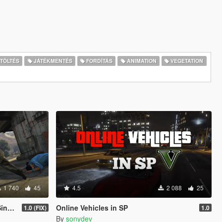
TÖLTÉS
JÁTÉKMENTÉS
FORDÍTÁS
ANIMATION
VEGETATION
1 740
45
4.5
2 088
25
ion"
Online Vehicles in SP
1.0 (FIX)
1.0
By
sonydev