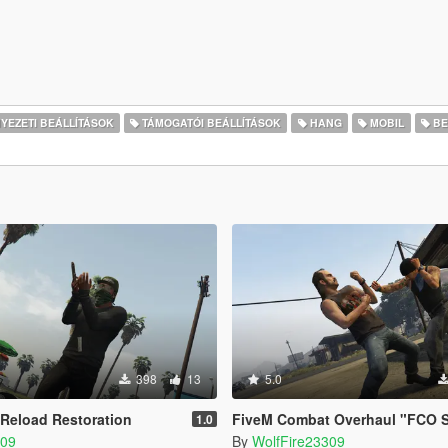
EZETI BEÁLLÍTÁSOK
TÁMOGATÓI BEÁLLÍTÁSOK
HANG
MOBIL
BE
398
13
5.0
Reload Restoration
FiveM Combat Overhaul "FCO Single Player Edit
1.0
309
By
WolfFire23309