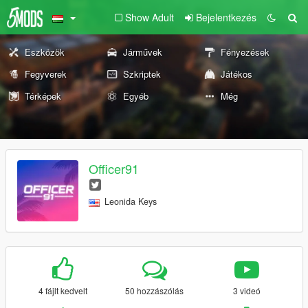
Show Adult
Bejelentkezés
Eszközök
Járművek
Fényezések
Fegyverek
Szkriptek
Játékos
Térképek
Egyéb
Még
Officer91
Leonida Keys
4 fájlt kedvelt
50 hozzászólás
3 videó