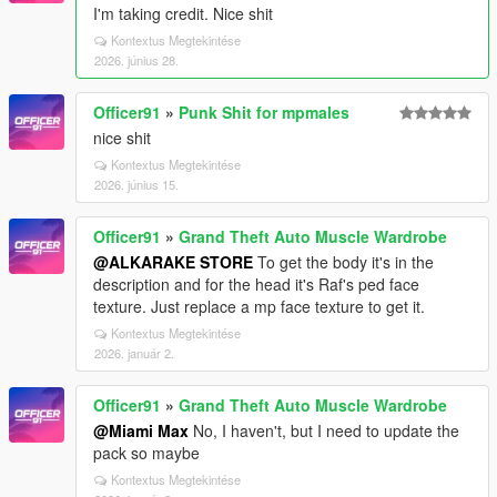
I'm taking credit. Nice shit
Kontextus Megtekintése
2026. június 28.
Officer91
»
Punk Shit for mpmales
nice shit
Kontextus Megtekintése
2026. június 15.
Officer91
»
Grand Theft Auto Muscle Wardrobe
@ALKARAKE STORE
To get the body it's in the
description and for the head it's Raf's ped face
texture. Just replace a mp face texture to get it.
Kontextus Megtekintése
2026. január 2.
Officer91
»
Grand Theft Auto Muscle Wardrobe
@Miami Max
No, I haven't, but I need to update the
pack so maybe
Kontextus Megtekintése