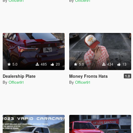
By
Officer91
By
Officer91
5.0
485
20
5.0
434
13
Dealership Plate
Money Fronts Hats
1.0
By
Officer91
By
Officer91