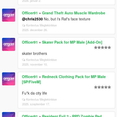
2026. január 2.
Officer91
»
Grand Theft Auto Muscle Wardrobe
@chris2530
No, but i's Raf's face texture
Kontextus Megtekintése
2025. december 26.
Officer91
»
Skater Pack for MP Male [Add-On]
skater brothers
Kontextus Megtekintése
2025. november 10.
Officer91
»
Redneck Clothing Pack for MP Male
[SP/FiveM]
Fu*k da city life
Kontextus Megtekintése
2025. szeptember 17.
Officer91
»
Resident Evil 2 - RPD Zombie Ped