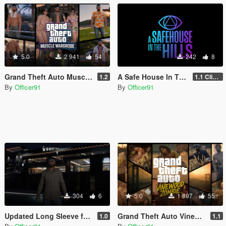
5.0
2 941
54
242
8
Grand Theft Auto Muscle Wardrobe
A Safe House In The Hills - Clifford
1.2
1.1 Clifford
By
Officer91
By
Officer91
304
6
5.0
1 897
55
Updated Long Sleeve for MP Male
Grand Theft Auto Vinewood Zombie [Addon | MP Male\Female]
1.0
1.1