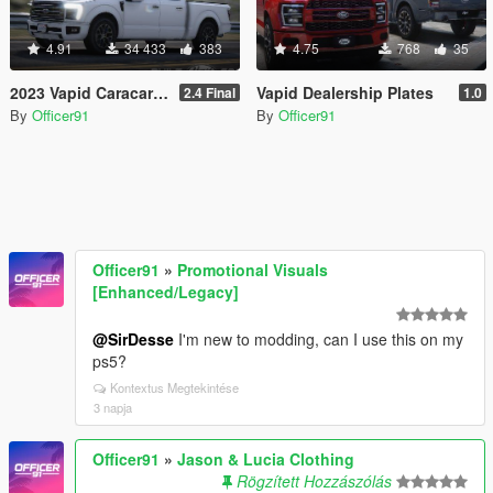
4.91
34 433
383
4.75
768
35
2023 Vapid Caracara [Add-On | LODs | Tuning | Liveries]
Vapid Dealership Plates
2.4 Final
1.0
By
Officer91
By
Officer91
Officer91
»
Promotional Visuals
[Enhanced/Legacy]
@SirDesse
I'm new to modding, can I use this on my
ps5?
Kontextus Megtekintése
3 napja
Officer91
»
Jason & Lucia Clothing
Rögzített Hozzászólás