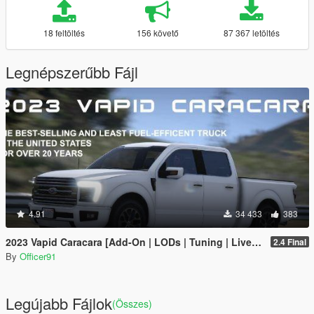
18 feltöltés
156 követő
87 367 letöltés
Legnépszerűbb Fájl
4.91
34 433
383
2023 Vapid Caracara [Add-On | LODs | Tuning | Liveries]
2.4 Final
By
Officer91
Legújabb Fájlok
(Összes)