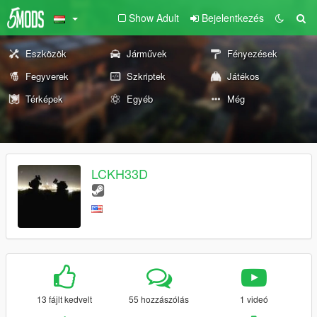
Show Adult
Bejelentkezés
Eszközök
Járművek
Fényezések
Fegyverek
Szkriptek
Játékos
Térképek
Egyéb
Még
LCKH33D
13 fájlt kedvelt
55 hozzászólás
1 videó