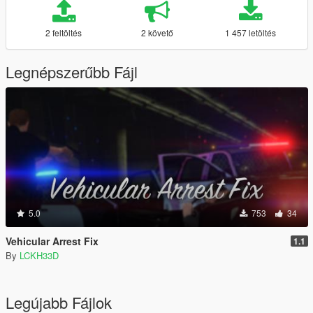
2 feltöltés
2 követő
1 457 letöltés
Legnépszerűbb Fájl
5.0
753
34
Vehicular Arrest Fix
1.1
By
LCKH33D
Legújabb Fájlok