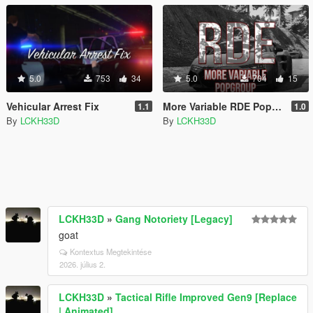
5.0
753
34
5.0
704
15
Vehicular Arrest Fix
More Variable RDE Popgroups
1.1
1.0
By
LCKH33D
By
LCKH33D
LCKH33D
»
Gang Notoriety [Legacy]
goat
Kontextus Megtekintése
2026. július 2.
LCKH33D
»
Tactical Rifle Improved Gen9 [Replace
| Animated]