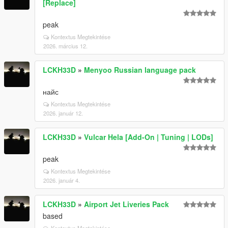
[Replace]
peak
Kontextus Megtekintése
2026. március 12.
LCKH33D
»
Menyoo Russian language pack
найс
Kontextus Megtekintése
2026. január 12.
LCKH33D
»
Vulcar Hela [Add-On | Tuning | LODs]
peak
Kontextus Megtekintése
2026. január 4.
LCKH33D
»
Airport Jet Liveries Pack
based