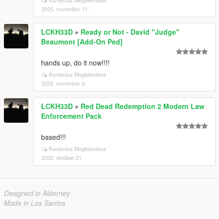
Kontextus Megtekintése
2025. november 11.
LCKH33D
»
Ready or Not - David "Judge"
Beaumont [Add-On Ped]
hands up, do it now!!!!
Kontextus Megtekintése
2025. november 3.
LCKH33D
»
Red Dead Redemption 2 Modern Law
Enforcement Pack
based!!!
Kontextus Megtekintése
2025. október 21.
Designed in Alderney
Made in Los Santos