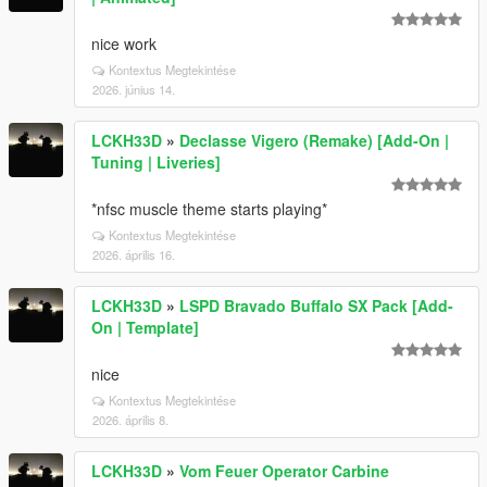
nice work
Kontextus Megtekintése
2026. június 14.
LCKH33D
»
Declasse Vigero (Remake) [Add-On |
Tuning | Liveries]
*nfsc muscle theme starts playing*
Kontextus Megtekintése
2026. április 16.
LCKH33D
»
LSPD Bravado Buffalo SX Pack [Add-
On | Template]
nice
Kontextus Megtekintése
2026. április 8.
LCKH33D
»
Vom Feuer Operator Carbine