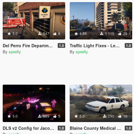
5.0
547
6
4.88
1 115
29
Del Perro Fire Department (DPFD) Station 1 - Legacy & Enhanced
Traffic Light Fixes - Legacy & Enhanced
1.0
1.0
By
spreilly
By
spreilly
5.0
389
5
5.0
290
16
DLS v2 Config for JacobMaate's SAHP Pack
Blaine County Medical Examiner - 1993 Vapid Stanier
1.0
1.0