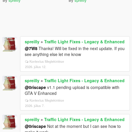
By
spreilly
By
spreilly
spreilly
»
Traffic Light Fixes - Legacy & Enhanced
@7W8
Thanks! Will be fixed in the next update. If you
see anything else let me know
Kontextus Megtekintése
2026. július 12.
spreilly
»
Traffic Light Fixes - Legacy & Enhanced
@0riscape
v1.1 pending upload is compatible with
GTA V Enhanced
Kontextus Megtekintése
2026. július 7.
spreilly
»
Traffic Light Fixes - Legacy & Enhanced
@0riscape
Not at the moment but I can see how to