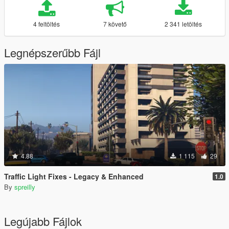
4 feltöltés
7 követő
2 341 letöltés
Legnépszerűbb Fájl
4.88
1 115
29
Traffic Light Fixes - Legacy & Enhanced
1.0
By
spreilly
Legújabb Fájlok