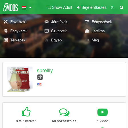
Show Adult
Bejelentkezés
Eszközök
Járművek
Fényezések
Fegyverek
Szkriptek
Játékos
Térképek
Egyéb
Még
spreilly
3 fájlt kedvelt
60 hozzászólás
1 videó