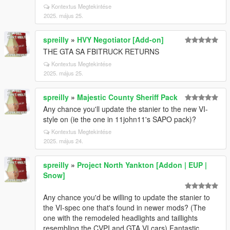
Kontextus Megtekintése
2025. május 25.
spreilly
»
HVY Negotiator [Add-on]
THE GTA SA FBITRUCK RETURNS
Kontextus Megtekintése
2025. május 25.
spreilly
»
Majestic County Sheriff Pack
Any chance you'll update the stanier to the new VI-
style on (ie the one in 11john11's SAPO pack)?
Kontextus Megtekintése
2025. május 24.
spreilly
»
Project North Yankton [Addon | EUP |
Snow]
Any chance you'd be willing to update the stanier to
the VI-spec one that's found in newer mods? (The
one with the remodeled headlights and taillights
resembling the CVPI and GTA VI cars) Fantastic