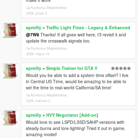
make it work
Kontextus Megtekintése
2026. június 3.
spreilly
»
Traffic Light Fixes - Legacy & Enhanced
@7W8
Thanks! If all goes well here, I'll revisit it and
update the crosswalk signals too.
Kontextus Megtekintése
2026. május 14.
spreilly
»
Simple Trainer for GTA V
Would you be able to add a system time offset? I live
in Central US Time, would be amazing to be able to
set the time to real-world California/SA time!
Kontextus Megtekintése
2026. március 2.
spreilly
»
HVY Negotiator [Add-on]
Would love to see LSPD/LSSD/SAHP versions with
steady-burns and lore-lighting! Tried it out in game,
amazing model!