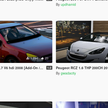
By
updhamid
1 294
20
6 hdi 2008 [Add-On / replace/ ]
Peugeot RCZ 1.6 THP 200CH 2013 [
1.0
By
gwadacity