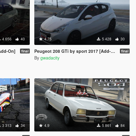
4 656
40
4.75
5 428
30
Add-On]
Peugeot 208 GTi by sport 2017 [Add-On]
final
final
By
gwadacity
3 313
34
4.9
5 861
84