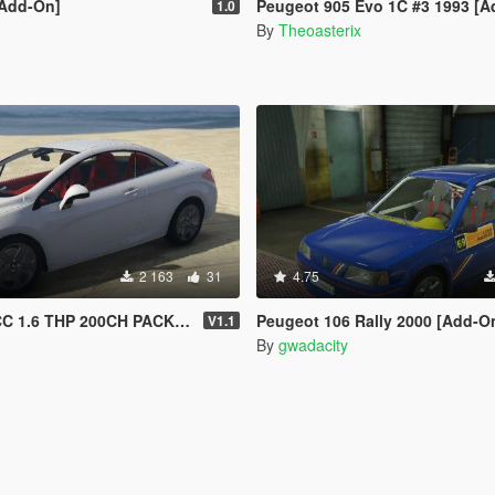
[Add-On]
Peugeot 905 Evo 1C #3 1993 [Add-On | Template | VehFuncs V
1.0
By
Theoasterix
2 163
31
4.75
HP 200CH PACK SPORT 2013 [Add-On /]
Peugeot 106 Rally 2000 [Add-On
V1.1
By
gwadacity