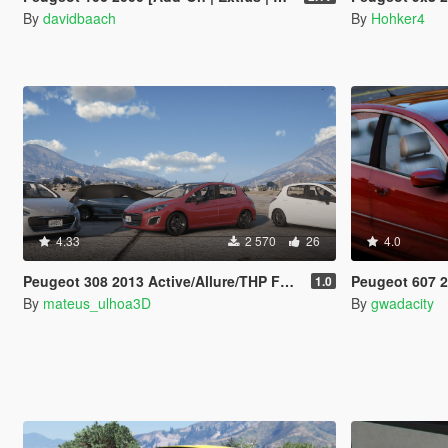
By
davidbaach
By
Hohker4
4.33
2 570
26
4.0
Peugeot 308 2013 Active/Allure/THP Fullpack [Add-On / FiveM | Tuning]
Peugeot 607 2.7 V
1.0
By
mateus_ulhoa3D
By
gwadacity