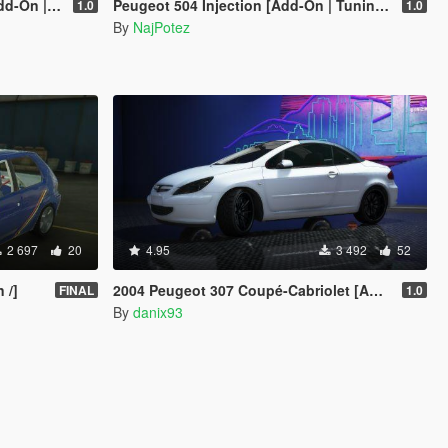
 | OIV | RHD]
Peugeot 504 Injection [Add-On | Tuning | Template | Roof Animation | Extras | LODs]
1.0
1.0
By
NajPotez
2 697
20
4.95
3 492
52
 /]
2004 Peugeot 307 Coupé-Cabriolet [Add-On | VehFuncs V | Animated Roof]
FINAL
1.0
By
danix93