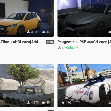
3 981
34
ine 1.5HDI 2020[Add-On /]
Peugeot 508 PSE 360CH 2022 [
final
By
gwadacity
4 278
45
4.92