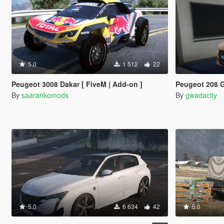
5.0
1 512
22
Peugeot 3008 Dakar [ FiveM | Add-on ]
Peugeot 208 GTl
By
saarankomods
By
gwadacity
5.0
6 634
42
5.0