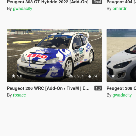
Peugeot 308 GT Hybride 2022 [Add-On]
Peugeot 404 
final
By
gwadacity
By
omardr
5.0
8 901
74
5.0
Peugeot 206 WRC [Add-On / FiveM | Extras | Template | Tuning | LODs | VehFuncs V]
Peugeot 308 CC 1.6 T
1.0
By
rbsace
By
gwadacity