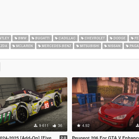
NTLEY
BMW
BUGATTI
CADILLAC
CHEVROLET
DODGE
FE
ZDA
MCLAREN
MERCEDES-BENZ
MITSUBISHI
NISSAN
PAGA
9 611
36
4.92
024-2025 [Add-On] [FiveM]
Peugeot 206 For GTA V Enhanced [ R
2.0