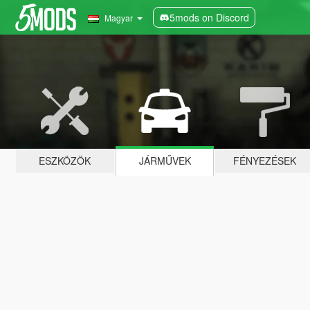
5mods on Discord
Magyar
ESZKÖZÖK
JÁRMŰVEK
FÉNYEZÉSEK