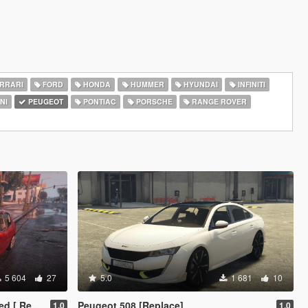
RRARI
FORD
HONDA
HUMMER
HYUNDAI
INFINITI
NI
PEUGEOT
PONTIAC
PORSCHE
RANGE ROVER
5 604
27
5.0
1 681
10
eplace ]
Peugeot 508 [Replace]
1.0
1.0