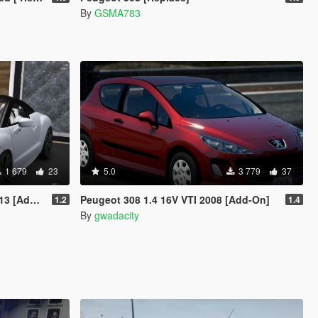
By
GSMA783
1 679
23
5.0
3 779
37
Add-On]
Peugeot 308 1.4 16V VTI 2008 [Add-On]
1.2
1.4
By
gwadacity