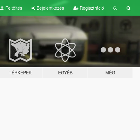
Feltöltés
Bejelentkezés
Regisztráció
TÉRKÉPEK
EGYÉB
MÉG