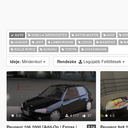
AUTÓ
VANILLA SZERKESZTÉS
ASTON MARTIN
AUDI
BE
JAGUAR
JEEP
LAMBORGHINI
LEXUS
MASERATI
MA
ROLLS ROYCE
SUBARU
TOYOTA
VOLKSWAGEN
Ideje:
Mindenkori
Rendezés
Legújabb Feltöltések
5.0
4 117
37
4.5
Peugeot 106 2000 [Add-On | Extras | Animated Sunroof]
Peugeot 9x8 2
2.1v