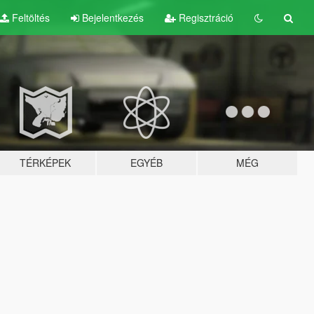
Feltöltés
Bejelentkezés
Regisztráció
TÉRKÉPEK
EGYÉB
MÉG