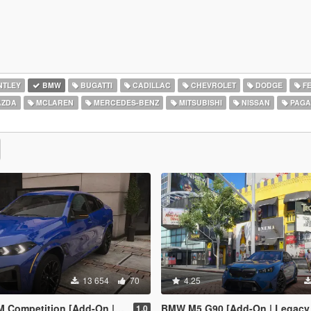
NTLEY
BMW
BUGATTI
CADILLAC
CHEVROLET
DODGE
FE
ZDA
MCLAREN
MERCEDES-BENZ
MITSUBISHI
NISSAN
PAGA
13 654
70
4.25
on [Add-On | Tuning | Legacy | Enhanced]
BMW M5 G90 [Add-On | Legacy | En
1.0