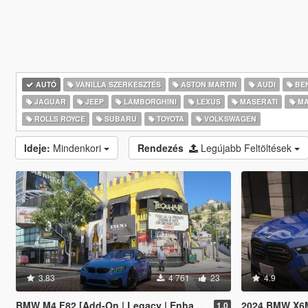
AUTÓ
VANILLA SZERKESZTÉS
ASTON MARTIN
AUDI
BE
JAGUAR
JEEP
LAMBORGHINI
LEXUS
MASERATI
MA
ROLLS ROYCE
SUBARU
TOYOTA
VOLKSWAGEN
Ideje:
Mindenkori
Rendezés
Legújabb Feltöltések
3.83
4 761
23
4.9
BMW M4 F82 [Add-On | Legacy | Enhanced]
2024 BMW X6M Competiti
1.0