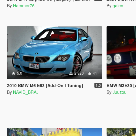
By
Hammer76
By
galen_
5.0
2 820
41
2010 BMW M6 E63 [Add-On l Tuning]
BMW M3E30 [
1.0
By
NAVID_BRAJ
By
Juuzou