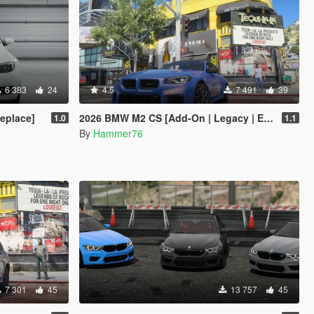
6 383
24
4.5
7 491
39
eplace]
2026 BMW M2 CS [Add-On | Legacy | Enhanced]
1.0
1.1
By
Hammer76
7 301
45
13 757
45