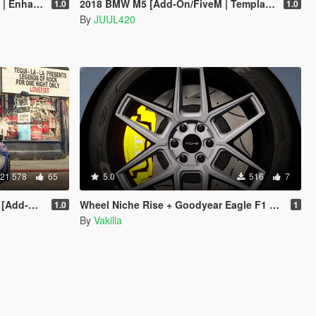
nhanced]
2018 BMW M5 [Add-On/FiveM | Template]
1.0
1.0
By
JUUL420
21 578
65
5.0
516
7
Enhanced]
Wheel Niche Rise + Goodyear Eagle F1 SuperSport [Replace]
1.0
1
By
Vakilla