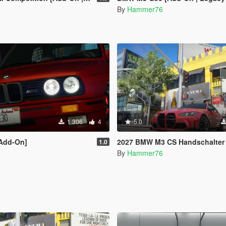
By
Hammer76
1 306
4
5.0
Add-On]
2027 BMW M3 CS Handschalter [Add-On | Legacy | 
1.0
By
Hammer76