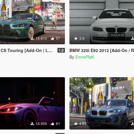
15 810
57
3.9
ing [Add-On | Legacy | Enhanced]
BMW 320i E92 2012 [Add-On / R
1.0
By
EmrePlaK
16 959
81
4.83