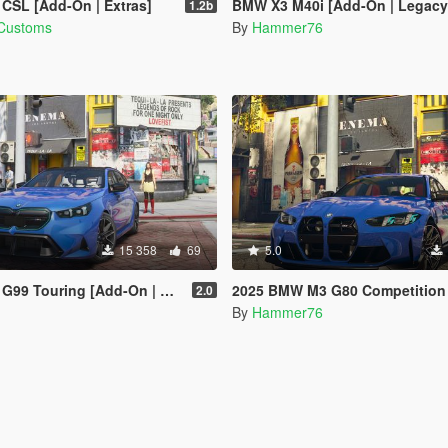
CSL [Add-On | Extras]
BMW X3 M40i [Add-On | Legacy | E
1.2b
 Customs
By
Hammer76
15 358
69
5.0
uring [Add-On | Legacy/Enhanced]
2025 BMW M3 G80 Competition [Add-On | Legacy/
2.0
By
Hammer76