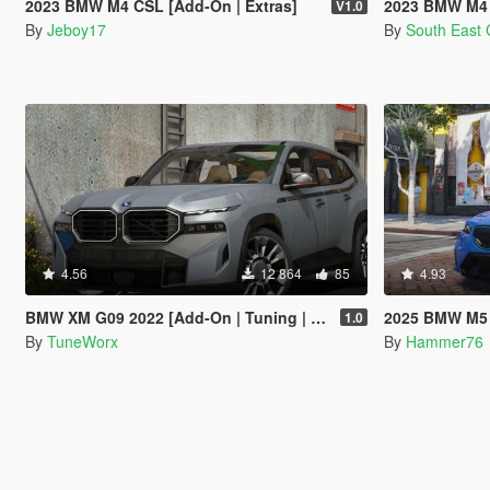
2023 BMW M4 CSL [Add-On | Extras]
2023 BMW M4 
V1.0
By
Jeboy17
By
South East
4.56
12 864
85
4.93
BMW XM G09 2022 [Add-On | Tuning | LODs]
2025 BMW M5 G99 To
1.0
By
TuneWorx
By
Hammer76