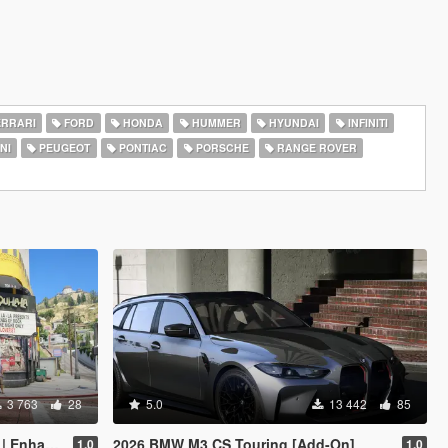
RRARI
FORD
HONDA
HUMMER
HYUNDAI
INFINITI
NI
PEUGEOT
PONTIAC
PORSCHE
RANGE ROVER
3 763
28
5.0
13 442
85
hanced]
2026 BMW M3 CS Touring [Add-On]
1.0
1.0