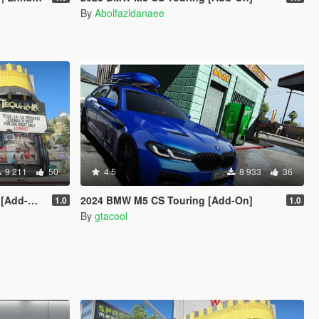
By
Abolfazldanaee
9 211
50
4.5
8 933
36
Enhanced]
2024 BMW M5 CS Touring [Add-On]
1.0
1.0
By
gtacool