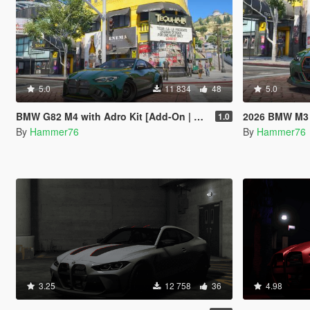
5.0
11 834
48
5.0
BMW G82 M4 with Adro Kit [Add-On | Legacy | Enhanced]
2026 BMW M3 CS Tour
1.0
By
Hammer76
By
Hammer76
3.25
12 758
36
4.98