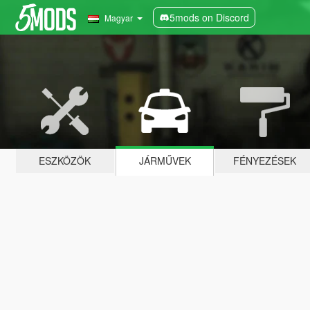
5mods on Discord
Magyar
ESZKÖZÖK
JÁRMŰVEK
FÉNYEZÉSEK