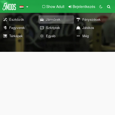
Show Adult
Bejelentkezés
Eszközök
Járművek
Fényezések
Fegyverek
Szkriptek
Játékos
Térképek
Egyéb
Még