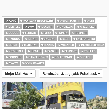
AUTÓ
VANILLA SZERKESZTÉS
ASTON MARTIN
AUDI
BENTLEY
BMW
BUGATTI
CADILLAC
CHEVROLET
DODGE
FERRARI
FORD
HONDA
HUMMER
HYUNDAI
INFINITI
JAGUAR
JEEP
LAMBORGHINI
LEXUS
MASERATI
MAZDA
MCLAREN
MERCEDES-BENZ
MITSUBISHI
NISSAN
PAGANI
PEUGEOT
PONTIAC
PORSCHE
RANGE ROVER
ROLLS ROYCE
SUBARU
TOYOTA
VOLKSWAGEN
Ideje:
Múlt Havi
Rendezés
Legújabb Feltöltések