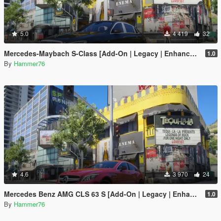
5.0
4 419
32
Mercedes-Maybach S-Class [Add-On | Legacy | Enhanced]
1.0
By
Hammer76
4.6
3 970
24
Mercedes Benz AMG CLS 63 S [Add-On | Legacy | Enhanced]
1.0
By
Hammer76