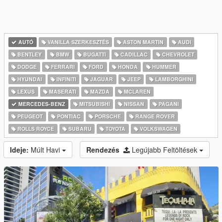
AUTÓ
VANILLA SZERKESZTÉS
ASTON MARTIN
AUDI
BENTLEY
BMW
BUGATTI
CADILLAC
CHEVROLET
DODGE
FERRARI
FORD
HONDA
HUMMER
HYUNDAI
INFINITI
JAGUAR
JEEP
LAMBORGHINI
LEXUS
MASERATI
MAZDA
MCLAREN
MERCEDES-BENZ
MITSUBISHI
NISSAN
PAGANI
PEUGEOT
PONTIAC
PORSCHE
RANGE ROVER
ROLLS ROYCE
SUBARU
TOYOTA
VOLKSWAGEN
Ideje:
Múlt Havi
Rendezés
Legújabb Feltöltések