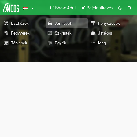
Show Adult
Bejelentkezés
Eszközök
Járművek
Fényezések
Fegyverek
Szkriptek
Játékos
Térképek
Egyéb
Még