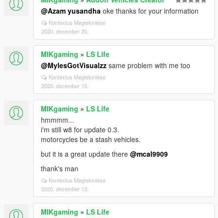
@Azam yusandha
oke thanks for your information
Kontextus Megtekintése
2020. december 20.
MIKgaming
»
LS Life
@MylesGotVisualzz
same problem with me too
Kontextus Megtekintése
2020. december 15.
MIKgaming
»
LS Life
hmmmm...
i'm still w8 for update 0.3.
motorcycles be a stash vehicles.
but it is a great update there
@mcal9909
thank's man
Kontextus Megtekintése
2020. december 13.
MIKgaming
»
LS Life