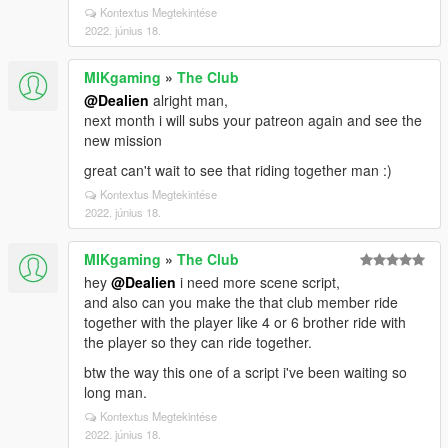
Kontextus Megtekintése
2022. június 18.
MIKgaming
»
The Club
@Dealien
alright man,
next month i will subs your patreon again and see the
new mission
great can't wait to see that riding together man :)
Kontextus Megtekintése
2022. június 18.
MIKgaming
»
The Club
hey
@Dealien
i need more scene script,
and also can you make the that club member ride
together with the player like 4 or 6 brother ride with
the player so they can ride together.
btw the way this one of a script i've been waiting so
long man.
Kontextus Megtekintése
2022. június 18.