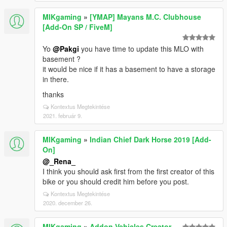
MIKgaming
»
[YMAP] Mayans M.C. Clubhouse
[Add-On SP / FiveM]
Yo
@Pakgi
you have time to update this MLO with
basement ?
it would be nice if it has a basement to have a storage
in there.
thanks
Kontextus Megtekintése
2021. február 9.
MIKgaming
»
Indian Chief Dark Horse 2019 [Add-
On]
@_Rena_
I think you should ask first from the first creator of this
bike or you should credit him before you post.
Kontextus Megtekintése
2020. december 26.
MIKgaming
»
Addon Vehicles Creator