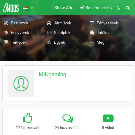
Show Adult
Bejelentkezés
Eszközök
Járművek
Fényezések
Fegyverek
Szkriptek
Játékos
Térképek
Egyéb
Még
MIKgaming
22 fájlt kedvelt
24 hozzászólás
5 videó