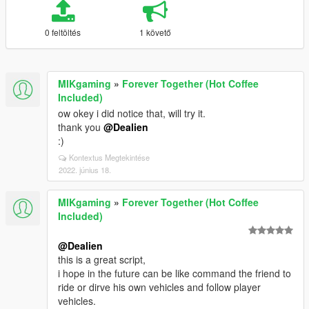
0 feltöltés
1 követő
MIKgaming
»
Forever Together (Hot Coffee
Included)
ow okey i did notice that, will try it.
thank you
@Dealien
:)
Kontextus Megtekintése
2022. június 18.
MIKgaming
»
Forever Together (Hot Coffee
Included)
@Dealien
this is a great script,
i hope in the future can be like command the friend to
ride or dirve his own vehicles and follow player
vehicles.