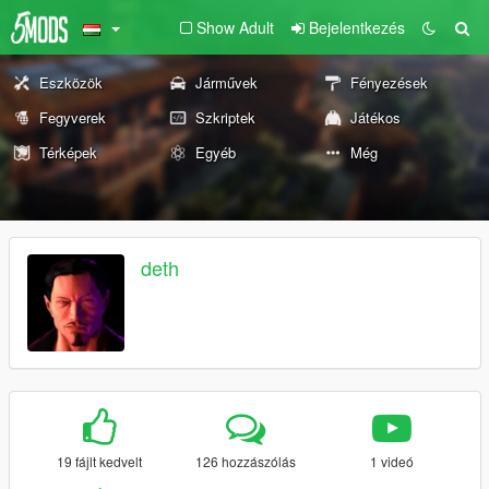
Show Adult
Bejelentkezés
Eszközök
Járművek
Fényezések
Fegyverek
Szkriptek
Játékos
Térképek
Egyéb
Még
deth
19 fájlt kedvelt
126 hozzászólás
1 videó