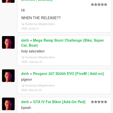
HI
WHEN THE RELEASE??
Kontextus Megtekintése
2024. június 4.
deth
»
Mega Ramp Stunt Challenge (Bike, Super
Car, Boat)
holy saturation
Kontextus Megtekintése
2024. március 31.
deth
»
Peugeot 207 S2000 EVO [FiveM | Add-on]
pigeon
Kontextus Megtekintése
2024. február 23.
deth
»
GTA IV Fat Biker [Add-On Ped]
byeah