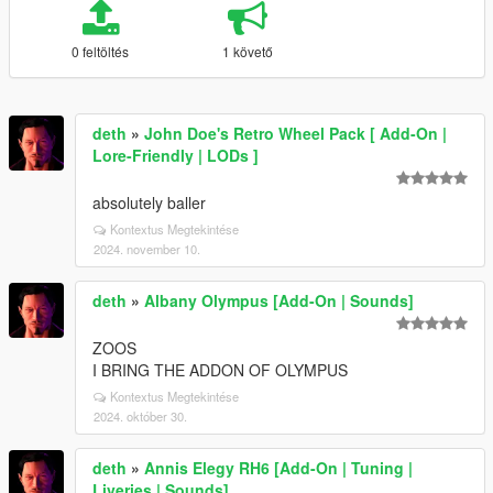
0 feltöltés
1 követő
deth
»
John Doe's Retro Wheel Pack [ Add-On |
Lore-Friendly | LODs ]
absolutely baller
Kontextus Megtekintése
2024. november 10.
deth
»
Albany Olympus [Add-On | Sounds]
ZOOS
I BRING THE ADDON OF OLYMPUS
Kontextus Megtekintése
2024. október 30.
deth
»
Annis Elegy RH6 [Add-On | Tuning |
Liveries | Sounds]