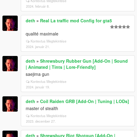
Kontextus Megtekintése
2024. február 8.
deth
»
Real La traffic mod Config for gta5
qualité maximale
Kontextus Megtekintése
2024. január 21.
deth
»
Shrewsbury Rubber Gun [Add-On | Sound
| Animated | Tints | Lore-Friendly]
saejima gun
Kontextus Megtekintése
2024. január 19.
deth
»
Coil Raiden GRB [Add-On | Tuning | LODs]
master of stealth
Kontextus Megtekintése
2023. december 27.
deth
»
Shrewsbury Riot Shotgun [Add-On |