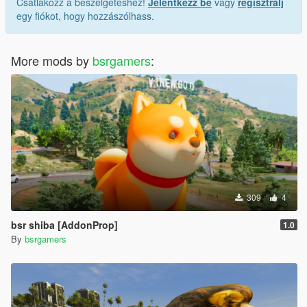
Csatlakozz a beszélgetéshez!
Jelentkezz be
vagy
regisztrálj
egy fiókot, hogy hozzászólhass.
More mods by
bsrgamers
:
309
4
bsr shiba [AddonProp]
1.0
By
bsrgamers