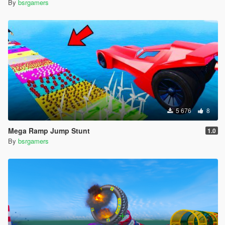
By
bsrgamers
5 676
8
Mega Ramp Jump Stunt
1.0
By
bsrgamers