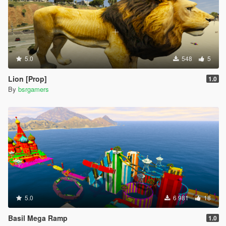
5.0
548
5
Lion [Prop]
1.0
By
bsrgamers
5.0
6 981
18
Basil Mega Ramp
1.0