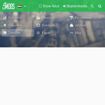
Show Adult
Bejelentkezés
Eszközök
Járművek
Fényezések
Fegyverek
Szkriptek
Játékos
Térképek
Egyéb
Még