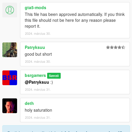
gta5-mods
This file has been approved automatically. If you think
this file should not be here for any reason please
report it.
2024. március 30.
Patryksuu
good but short
2024. március 30.
bsrgamers
Szerző
@Patryksuu
:)
2024. március 31.
deth
holy saturation
2024. március 31.