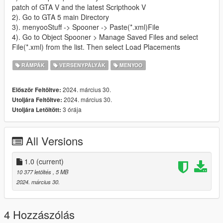
patch of GTA V and the latest Scripthook V
2). Go to GTA 5 main Directory
3). menyooStuff -> Spooner -> Paste(*.xml)File
4). Go to Object Spooner > Manage Saved Files and select
File(*.xml) from the list. Then select Load Placements
RÁMPÁK
VERSENYPÁLYÁK
MENYOO
2024. március 30.
Először Feltöltve:
2024. március 30.
Utoljára Feltöltve:
3 órája
Utoljára Letöltött:
All Versions
1.0
(current)
10 377 letöltés
, 5 MB
2024. március 30.
4 Hozzászólás