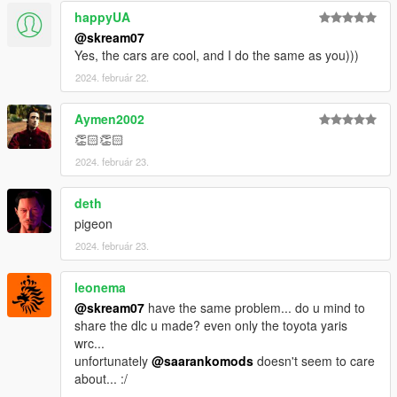
happyUA
@skream07
Yes, the cars are cool, and I do the same as you)))
2024. február 22.
Aymen2002
👏🏻👏🏻
2024. február 23.
deth
pigeon
2024. február 23.
leonema
@skream07
have the same problem... do u mind to
share the dlc u made? even only the toyota yaris
wrc...
unfortunately
@saarankomods
doesn't seem to care
about... :/