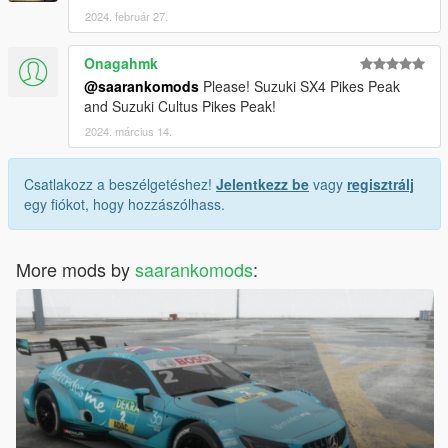
2024. február 27.
Onagahmk
@saarankomods
Please! Suzuki SX4 Pikes Peak
and Suzuki Cultus Pikes Peak!
2024. március 14.
Csatlakozz a beszélgetéshez!
Jelentkezz be
vagy
regisztrálj
egy fiókot, hogy hozzászólhass.
More mods by
saarankomods
: