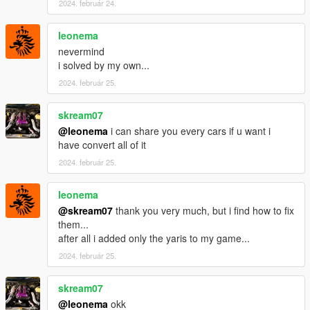
2024. február 24.
leonema
nevermind
i solved by my own...
2024. február 25.
skream07
@leonema
i can share you every cars if u want i
have convert all of it
2024. február 25.
leonema
@skream07
thank you very much, but i find how to fix
them...
after all i added only the yaris to my game...
2024. február 25.
skream07
@leonema
okk