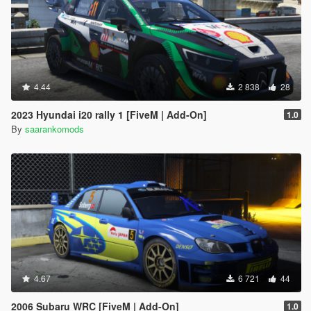
4.44
2 838
28
2023 Hyundai i20 rally 1 [FiveM | Add-On]
1.0
By
saarankomods
4.67
6 721
44
2006 Subaru WRC [FiveM | Add-On]
1.0