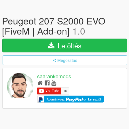
Peugeot 207 S2000 EVO
[FiveM | Add-on]
1.0
Letöltés
Megosztás
saarankomods
Adományozz
-on keresztül