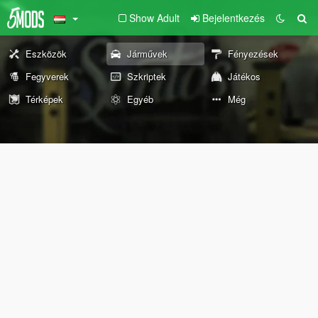
Show Adult
Bejelentkezés
Eszközök
Járművek
Fényezések
Fegyverek
Szkriptek
Játékos
Térképek
Egyéb
Még