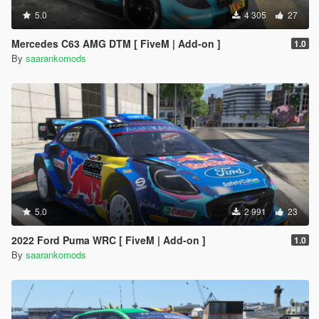
5.0
4 305
27
Mercedes C63 AMG DTM [ FiveM | Add-on ]
1.0
By
saarankomods
5.0
2 991
23
2022 Ford Puma WRC [ FiveM | Add-on ]
1.0
By
saarankomods