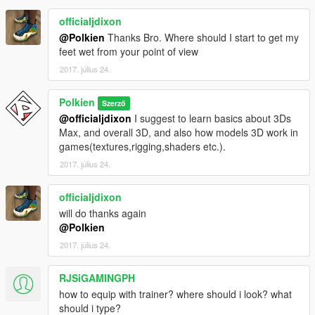
officialjdixon
@Polkien
Thanks Bro. Where should I start to get my
feet wet from your point of view
2017. július 24.
Polkien
Szerző
@officialjdixon
I suggest to learn basics about 3Ds
Max, and overall 3D, and also how models 3D work in
games(textures,rigging,shaders etc.).
2017. július 24.
officialjdixon
will do thanks again
@Polkien
2017. július 24.
RJSiGAMINGPH
how to equip with trainer? where should i look? what
should i type?