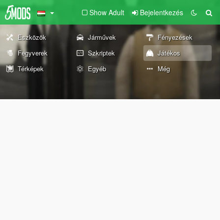
Show Adult
Bejelentkezés
Eszközök
Járművek
Fényezések
Fegyverek
Szkriptek
Játékos
Térképek
Egyéb
Még