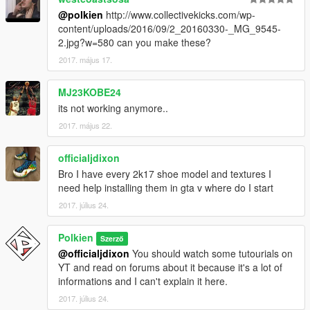
@polkien
http://www.collectivekicks.com/wp-
content/uploads/2016/09/2_20160330-_MG_9545-
2.jpg?w=580 can you make these?
2017. május 17.
MJ23KOBE24
its not working anymore..
2017. május 22.
officialjdixon
Bro I have every 2k17 shoe model and textures I
need help installing them in gta v where do I start
2017. július 24.
Polkien
Szerző
@officialjdixon
You should watch some tutourials on
YT and read on forums about it because it's a lot of
informations and I can't explain it here.
2017. július 24.