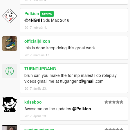
Polkien
Szerző
@4NG4H
3ds Max 2016
2017. február 4.
officialjdixon
this is dope keep doing this great work
2017. március 17.
TURNTUPGANG
bruh can you make the for mp males! i do roleplay
videos gmail me at ttugangent
@gmail
.com
2017. április 23.
krissboo
Awesome on the updates
@Polkien
2017. április 23.
westcoastsosa