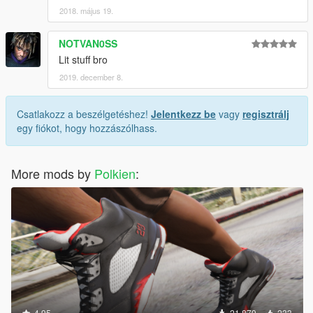
2018. május 19.
NOTVAN0SS
Lit stuff bro
2019. december 8.
Csatlakozz a beszélgetéshez!
Jelentkezz be
vagy
regisztrálj
egy fiókot, hogy hozzászólhass.
More mods by
Polkien
:
4.95
21 879
233