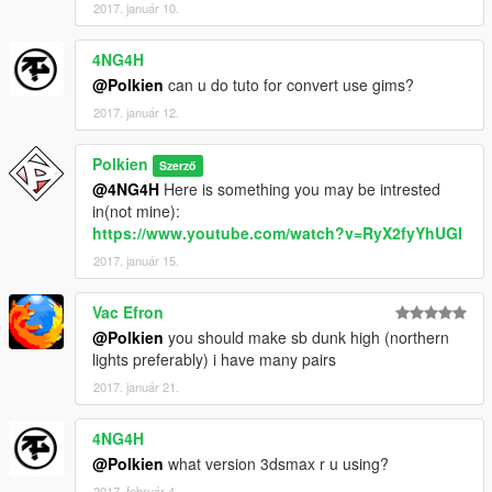
2017. január 10.
4NG4H
@Polkien
can u do tuto for convert use gims?
2017. január 12.
Polkien
Szerző
@4NG4H
Here is something you may be intrested
in(not mine):
https://www.youtube.com/watch?v=RyX2fyYhUGI
2017. január 15.
Vac Efron
@Polkien
you should make sb dunk high (northern
lights preferably) i have many pairs
2017. január 21.
4NG4H
@Polkien
what version 3dsmax r u using?
2017. február 4.