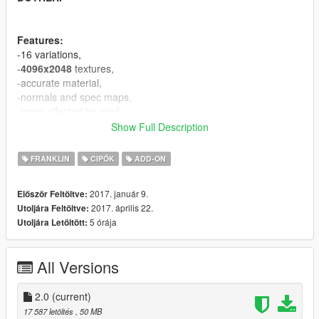
Features:
-16 variations,
-
4096x2048
textures,
-accurate material,
-normals and spec maps,
-laces affected by wind.
Show Full Description
If you appriciate my work you can donate :).
FRANKLIN
CIPŐK
ADD-ON
CHANGELOG:
V2.0 - a lot improvements in material, added 4 textures, fixed
2017. január 9.
Először Feltöltve:
vertex colors.
2017. április 22.
Utoljára Feltöltve:
5 órája
Utoljára Letöltött:
Known bugs:
-equal vertices count comparing to original mesh, it's GIMS
EVO problem, can't fix for now.
All Versions
CREDITS
====================================
2.0
(current)
-3Doomer - GIMS EVO for GTA V,
17 587 letöltés
, 50 MB