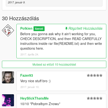
-NBA2k17 - base model and textures.
2017. január 9.
====================================
30 Hozzászólás
Polkien
Rögzített Hozzászólás
Szerző
Before you gonna ask why it ain't working for you,
CHECK DESCRIPTION, and then READ CAREFULLY
instructions inside rar file(README.txt) and then write
questions here.
2017. április 24.
Mutasd az előző 10 hozzászólást
Fazer93
Very nice stuff bro :)
2017. január 10.
HeySlickThatsMe
10/10 "Pobrałbym Znowu"