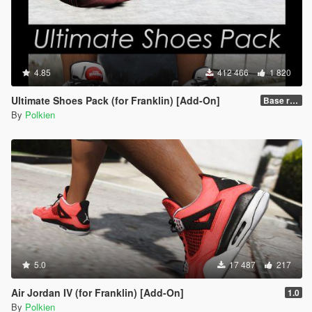
4.85
412 466
1 820
Ultimate Shoes Pack (for Franklin) [Add-On]
Base release
By
Polkien
5.0
17 487
217
Air Jordan IV (for Franklin) [Add-On]
1.0
By
Polkien