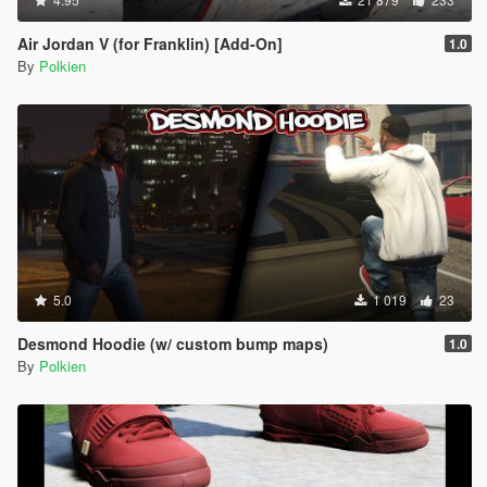
Air Jordan V (for Franklin) [Add-On]
1.0
By
Polkien
5.0
1 019
23
Desmond Hoodie (w/ custom bump maps)
1.0
By
Polkien