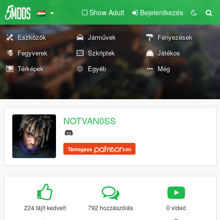
Show Adult
Bejelentkezés
Eszközök
Járművek
Fényezések
Fegyverek
Szkriptek
Játékos
Térképek
Egyéb
Még
NOTVAN0SS
Támogass
-on
224 fájlt kedvelt
792 hozzászólás
0 videó