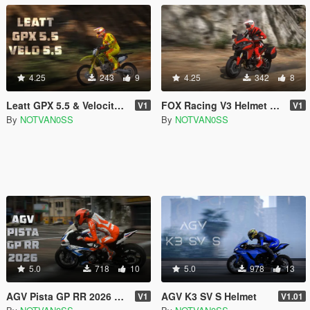
4.25
243
9
4.25
342
8
Leatt GPX 5.5 & Velocity 5.5 Helmet MP & SP
FOX Racing V3 Helmet & 100% RC Goggles for MP & SP
V1
V1
By
NOTVAN0SS
By
NOTVAN0SS
5.0
718
10
5.0
978
13
AGV Pista GP RR 2026 Helmet for MP & SP
AGV K3 SV S Helmet
V1
V1.01