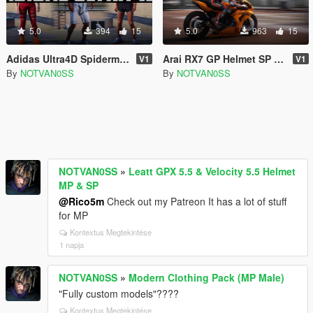
5.0
394
15
5.0
963
15
Adidas Ultra4D Spiderman Edition
Arai RX7 GP Helmet SP & MP
V1
V1
By
NOTVAN0SS
By
NOTVAN0SS
NOTVAN0SS
»
Leatt GPX 5.5 & Velocity 5.5 Helmet
MP & SP
@Rico5m
Check out my Patreon It has a lot of stuff
for MP
Kontextus Megtekintése
1 napja
NOTVAN0SS
»
Modern Clothing Pack (MP Male)
"Fully custom models"????
Kontextus Megtekintése