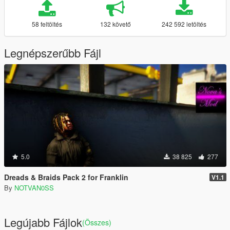
58 feltöltés
132 követő
242 592 letöltés
Legnépszerűbb Fájl
5.0
38 825
277
Dreads & Braids Pack 2 for Franklin
V1.1
By
NOTVAN0SS
Legújabb Fájlok
(Összes)