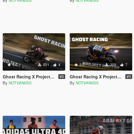
By
NOTVAN0SS
By
NOTVAN0SS
5.0
511
4
5.0
359
7
Ghost Racing X Project Venom Riding Set
Ghost Racing X Project Raptor Hoodie Pack
V1
V1
By
NOTVAN0SS
By
NOTVAN0SS