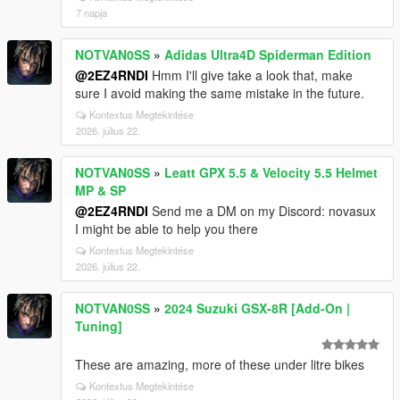
7 napja
NOTVAN0SS
»
Adidas Ultra4D Spiderman Edition
@2EZ4RNDI
Hmm I'll give take a look that, make
sure I avoid making the same mistake in the future.
Kontextus Megtekintése
2026. július 22.
NOTVAN0SS
»
Leatt GPX 5.5 & Velocity 5.5 Helmet
MP & SP
@2EZ4RNDI
Send me a DM on my Discord: novasux
I might be able to help you there
Kontextus Megtekintése
2026. július 22.
NOTVAN0SS
»
2024 Suzuki GSX-8R [Add-On |
Tuning]
These are amazing, more of these under litre bikes
Kontextus Megtekintése