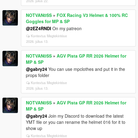
2026. július 22.
NOTVAN0SS
»
FOX Racing V3 Helmet & 100% RC
Goggles for MP & SP
@2EZ4RNDI
On my patreon
Kontextus Megtekintése
2026. július 13.
NOTVAN0SS
»
AGV Pista GP RR 2026 Helmet for
MP & SP
@gabry24
You can use mpclothes and put it in the
props folder
Kontextus Megtekintése
2026. július 13.
NOTVAN0SS
»
AGV Pista GP RR 2026 Helmet for
MP & SP
@gabry24
Join my Discord to download the latest
YMT file or you can rename the helmet 016 for it to
show up
Kontextus Megtekintése