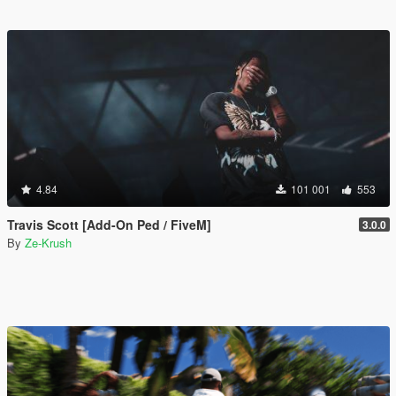
4.84
101 001
553
Travis Scott [Add-On Ped / FiveM]
3.0.0
By
Ze-Krush