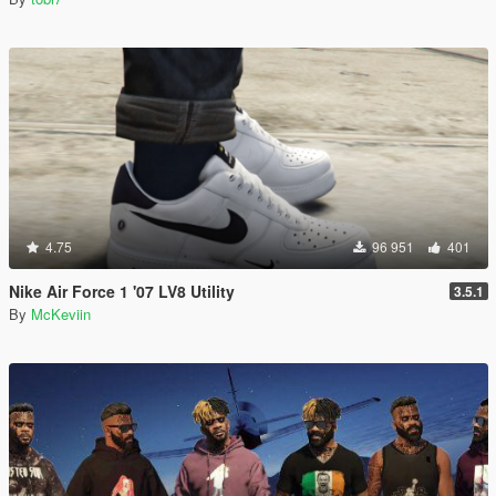
4.75
96 951
401
Nike Air Force 1 '07 LV8 Utility
3.5.1
By
McKeviin