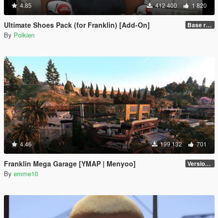
4.85
412 400
1 820
Ultimate Shoes Pack (for Franklin) [Add-On]
Base release
By
Polkien
4.46
199 132
701
Franklin Mega Garage [YMAP | Menyoo]
Version 3
By
emme10