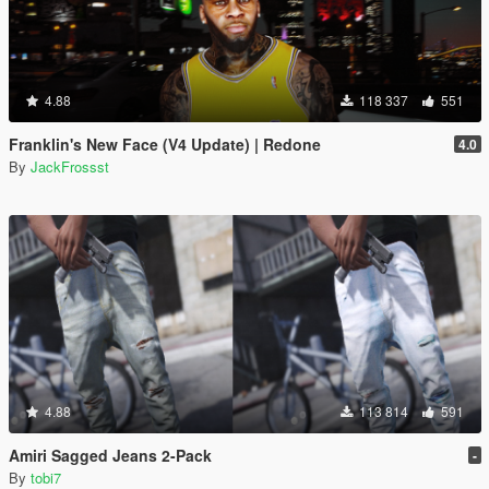
4.88
118 337
551
Franklin's New Face (V4 Update) | Redone
4.0
By
JackFrossst
4.88
113 814
591
Amiri Sagged Jeans 2-Pack
-
By
tobi7