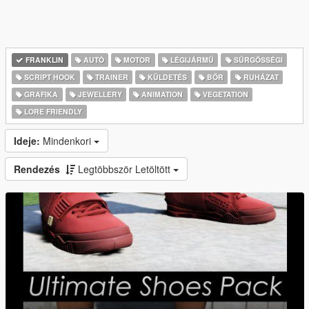
FRANKLIN
AUTÓ
MOTOR
LÉGIJÁRMŰ
SŰRGŐSSÉGI
SCRIPT HOOK
TRAINER
KÜLDETÉS
BŐR
RUHÁZAT
GRAFIKA
JEWELLERY
ANIMATION
VEGETATION
LORE FRIENDLY
Ideje:
Mindenkori
Rendezés
Legtöbbször Letöltött