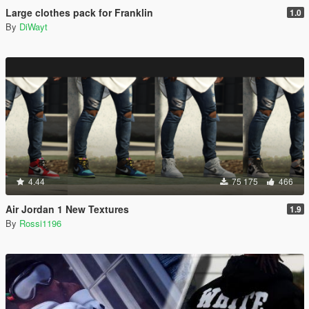
Large clothes pack for Franklin
1.0
By
DiWayt
4.44
75 175
466
Air Jordan 1 New Textures
1.9
By
Rossi1196