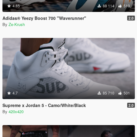
4.85
88 114
510
Adidas® Yeezy Boost 700 "Waverunner"
2.0
By
Ze-Krush
4.7
85 710
501
Supreme x Jordan 5 - Camo/White/Black
2.0
By
420x420