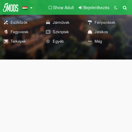
Show Adult
Bejelentkezés
Eszközök
Járművek
Fényezések
Fegyverek
Szkriptek
Játékos
Térképek
Egyéb
Még