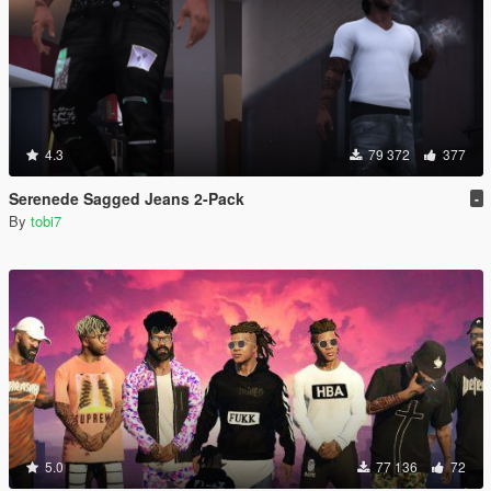
4.3
79 372
377
Serenede Sagged Jeans 2-Pack
-
By
tobi7
5.0
77 136
72