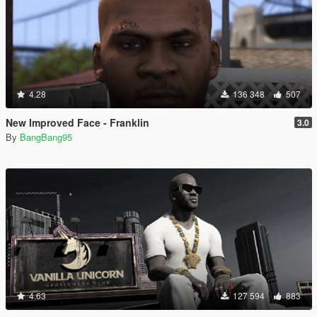
4.28
136 348
507
New Improved Face - Franklin
3.0
By
BangBang95
4.63
127 594
883