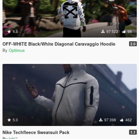
4.5
97 522
98
OFF-WHITE Black/White Diagonal Caravaggio Hoodie
2.0
By
Optiimus
5.0
97 398
462
Nike Techfleece Sweatsuit Pack
1.1
By
tobi7