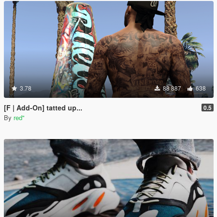
3.78
88 887
638
[F | Add-On] tatted up...
0.5
By
red''