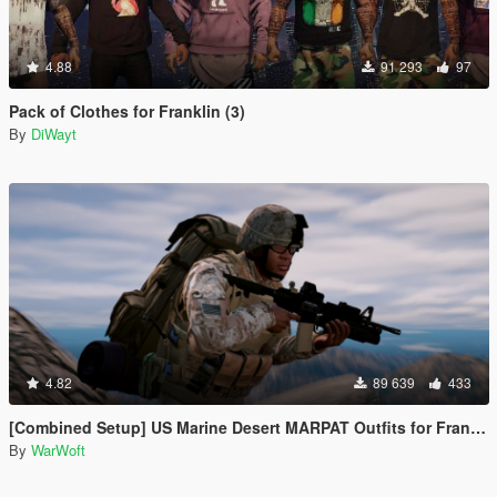
4.88
91 293
97
Pack of Clothes for Franklin (3)
By
DiWayt
4.82
89 639
433
[Combined Setup] US Marine Desert MARPAT Outfits for Franklin, Trevor and Michael
By
WarWoft