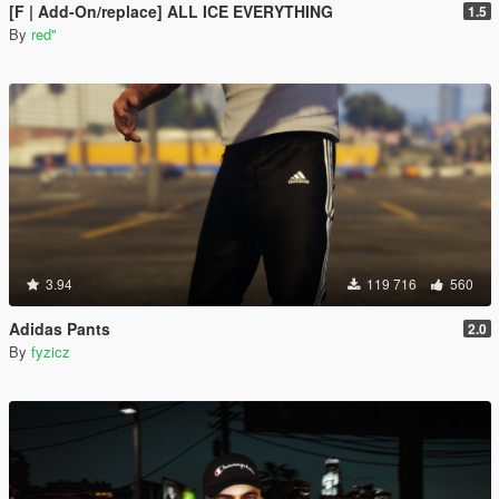
[F | Add-On/replace] ALL ICE EVERYTHING
1.5
By
red''
3.94
119 716
560
Adidas Pants
2.0
By
fyzicz