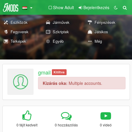
Show Adult
Bejelentkezés
Eszközök
Járművek
Fényezések
Fegyverek
Szkriptek
Játékos
Térképek
Egyéb
Még
gmail
Kitíltva
Kizárás oka:
Multiple accounts.
0 fájlt kedvelt
0 hozzászólás
0 videó