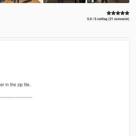
5.0 / 5 csillag (21 szavazat)
r in the zip file.
----------------------