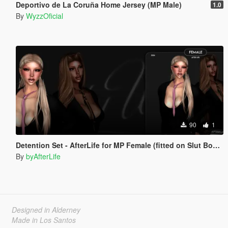
Deportivo de La Coruña Home Jersey (MP Male)
1.0
By
WyzzOficial
90
1
Detention Set - AfterLife for MP Female (fitted on Slut Body)
By
byAfterLife
Designed in Alderney
Made in Los Santos