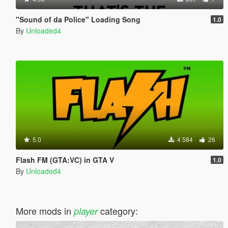
"Sound of da Police" Loading Song
1.0
By
Unloaded4
5.0
4 584
26
Flash FM (GTA:VC) in GTA V
1.0
By
Unloaded4
More mods in
category:
player