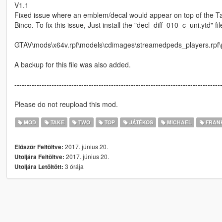
V1.1
Fixed issue where an emblem/decal would appear on top of the Take
Binco. To fix this issue, Just install the "decl_diff_010_c_uni.ytd" file
GTAV\mods\x64v.rpf\models\cdimages\streamedpeds_players.rpf\
A backup for this file was also added.
-----------------------------------------------------------------------------------
Please do not reupload this mod.
MOD
TAKE
TWO
TOP
JÁTÉKOS
MICHAEL
FRANK
2017. június 20.
Először Feltöltve:
2017. június 20.
Utoljára Feltöltve:
3 órája
Utoljára Letöltött: