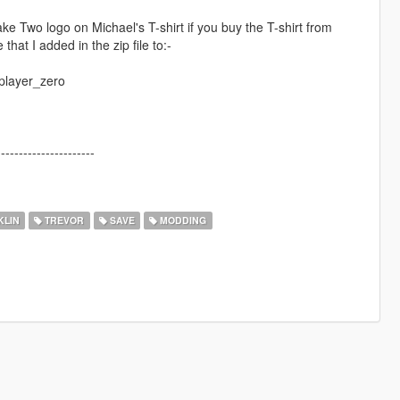
 Two logo on Michael's T-shirt if you buy the T-shirt from
 that I added in the zip file to:-
player_zero
----------------------
LIN
TREVOR
SAVE
MODDING