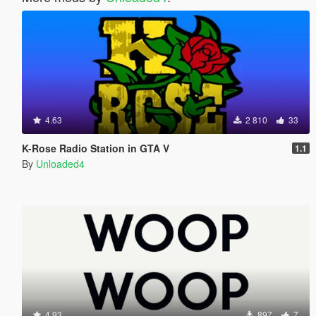
4.63
2 810
33
K-Rose Radio Station in GTA V
1.1
By
Unloaded4
4.93
897
7