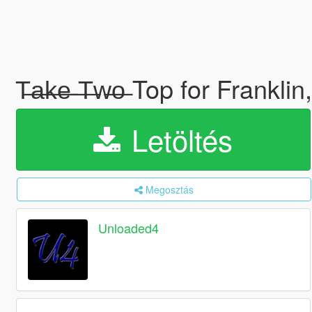
T̶a̶k̶e̶ ̶T̶w̶o̶ Top for Frank
Letöltés
Megosztás
Unloaded4