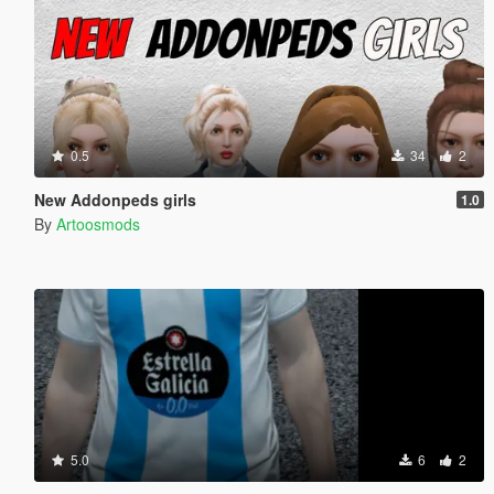
0.5
34
2
New Addonpeds girls
1.0
By
Artoosmods
5.0
6
2