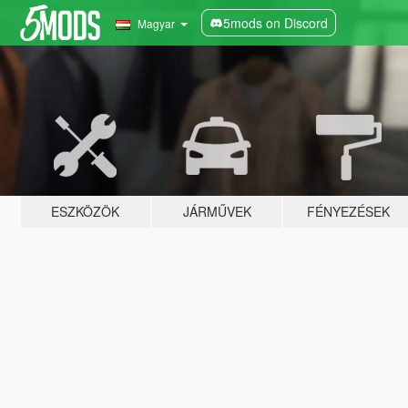
5mods on Discord
Magyar
ESZKÖZÖK
JÁRMŰVEK
FÉNYEZÉSEK