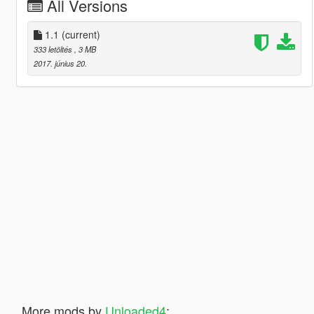
All Versions
1.1
(current)
333 letöltés
, 3 MB
2017. június 20.
More mods by
Unloaded4
: