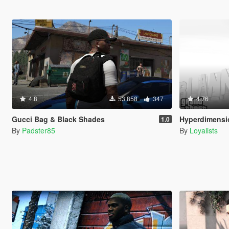
4.8
53 858
347
4.76
Gucci Bag & Black Shades
Hyperdimension Ne
1.0
By
Padster85
By
Loyalists