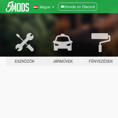
5mods on Discord
Magyar
ESZKÖZÖK
JÁRMŰVEK
FÉNYEZÉSEK