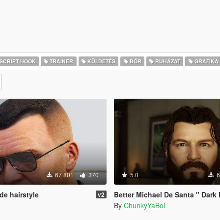
SCRIPT HOOK
TRAINER
KÜLDETÉS
BŐR
RUHÁZAT
GRAFIKA
67 801
370
5.0
6
de hairstyle
Better Michael De Santa " Dark Hair Update " (Face, B
v2
6
By
ChunkyYaBoi