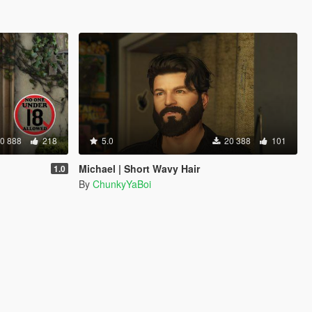
0 888
218
5.0
20 388
101
Michael | Short Wavy Hair
1.0
By
ChunkyYaBoi