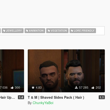
JEWELLERY
ANIMATION
VEGETATION
LORE FRIENDLY
7 036
300
4.83
57 285
202
eard & Hair)
T & M | Shaved Sides Pack ( Hair )
1.4
1.1
By
ChunkyYaBoi