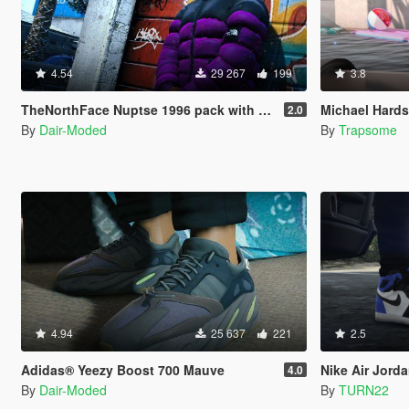
4.54
29 267
199
3.8
TheNorthFace Nuptse 1996 pack with hood
Michael Hardst
2.0
By
Dair-Moded
By
Trapsome
4.94
25 637
221
2.5
Adidas® Yeezy Boost 700 Mauve
Nike Air Jordan 1
4.0
By
Dair-Moded
By
TURN22