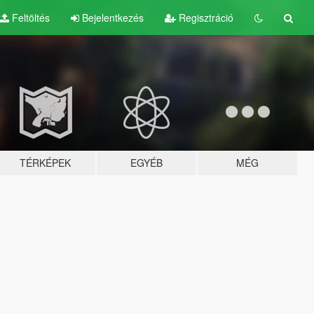
Feltöltés
Bejelentkezés
Regisztráció
TÉRKÉPEK
EGYÉB
MÉG