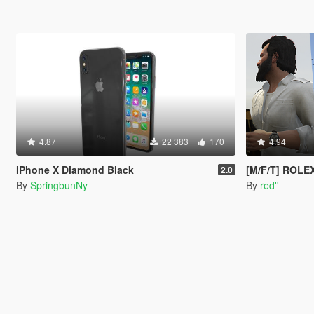
4.87
22 383
170
4.94
iPhone X Diamond Black
[M/F/T] ROLE
2.0
By
SpringbunNy
By
red''