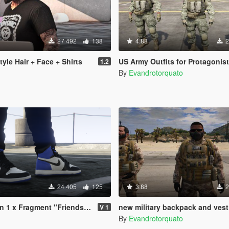
27 492
138
4.88
2
yle Hair + Face + Shirts
US Army Outfits for Protagonis
1.2
By
Evandrotorquato
24 405
125
3.88
2
 x Fragment "Friends & Family"
new military backpack and vest for Franklin, Trevor
V 1
By
Evandrotorquato