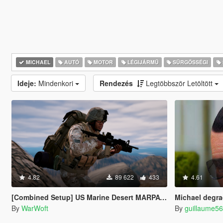
MICHAEL
AUTÓ
MOTOR
LÉGIJÁRMŰ
SŰRGŐSSÉGI
Ideje:
Mindenkori
Rendezés
Legtöbbször Letöltött
4.82
89 622
433
4.61
[Combined Setup] US Marine Desert MARPAT Outfits for Franklin, Trevor and Michael
Michael degra
By
WarWoft
By
guillaume5