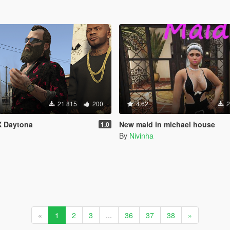
21 815
200
4.62
2
X Daytona
New maid in michael house
1.0
By
Nivinha
«
1
2
3
...
36
37
38
»