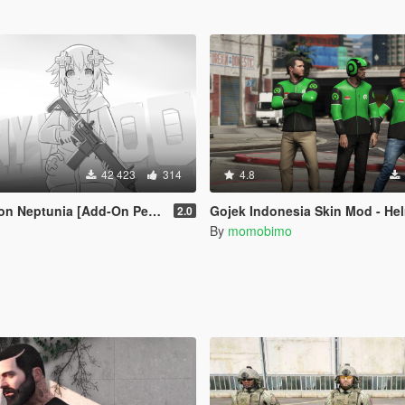
42 423
314
4.8
ptunia [Add-On Ped / Replace]
Gojek Indonesia Skin Mod - Helm dan Ja
2.0
By
momobimo