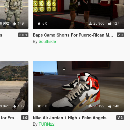
6 962
149
5.0
25 966
127
ts
Bape Camo Shorts For Puerto-Rican Michael & Franklin
3.0.1
2.0
By
Southsde
3 841
105
5.0
23 192
148
 and Michael
Nike Air Jordan 1 High x Palm Angels
1.0
V 3
By
TURN22