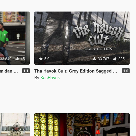
33 840
45
5.0
33 767
225
ket Gojek
Tha Havok Cult: Grey Edition Sagged Jeans
1.1
1.0
By
KasHavok