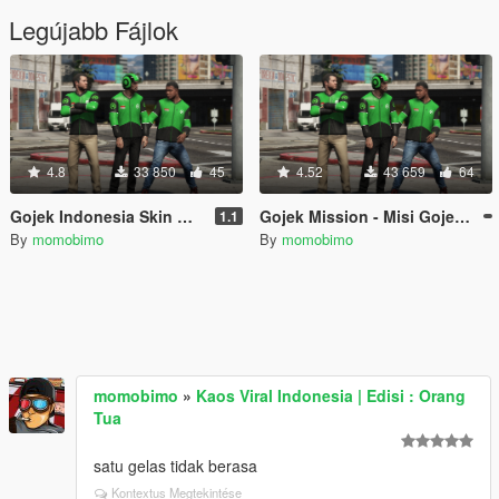
Legújabb Fájlok
4.8
33 850
45
4.52
43 659
64
Gojek Indonesia Skin Mod - Helm dan Jaket Gojek
Gojek Mission - Misi Gojek Indonesia
1.1
By
momobimo
By
momobimo
momobimo
»
Kaos Viral Indonesia | Edisi : Orang
Tua
satu gelas tidak berasa
Kontextus Megtekintése