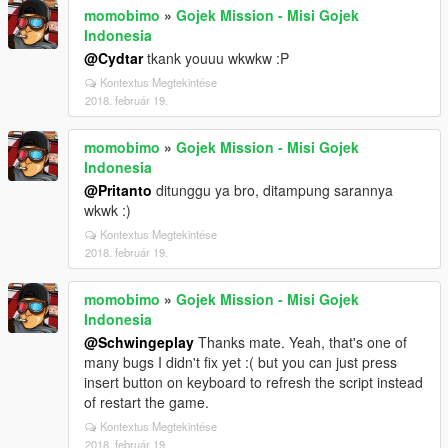
momobimo
»
Gojek Mission - Misi Gojek
Indonesia
@Cydtar
tkank youuu wkwkw :P
Kontextus Megtekintése
2018. február 19.
momobimo
»
Gojek Mission - Misi Gojek
Indonesia
@Pritanto
ditunggu ya bro, ditampung sarannya
wkwk :)
Kontextus Megtekintése
2018. február 19.
momobimo
»
Gojek Mission - Misi Gojek
Indonesia
@Schwingeplay
Thanks mate. Yeah, that's one of
many bugs I didn't fix yet :( but you can just press
insert button on keyboard to refresh the script instead
of restart the game.
Kontextus Megtekintése
2018. február 19.