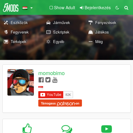
Show Adult
Bejelentkezés
Eszközök
Járművek
Fényezések
Fegyverek
Szkriptek
Játékos
Térképek
Egyéb
Még
momobimo
Támogass
-on