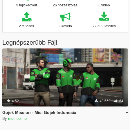
3 fájlt kedvelt
26 hozzászólás
5 videó
2 feltöltés
9 követő
77 509 letöltés
Legnépszerűbb Fájl
4.52
43 659
64
Gojek Mission - Misi Gojek Indonesia
By
momobimo