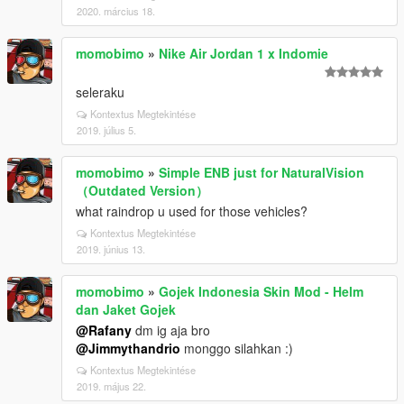
2020. március 18.
momobimo
»
Nike Air Jordan 1 x Indomie
seleraku
Kontextus Megtekintése
2019. július 5.
momobimo
»
Simple ENB just for NaturalVision
（Outdated Version）
what raindrop u used for those vehicles?
Kontextus Megtekintése
2019. június 13.
momobimo
»
Gojek Indonesia Skin Mod - Helm
dan Jaket Gojek
@Rafany
dm ig aja bro
@Jimmythandrio
monggo silahkan :)
Kontextus Megtekintése
2019. május 22.