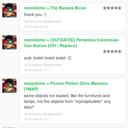
momobimo
»
The Banana Boxer
thank you :')
Kontextus Megtekintése
2019. március 10.
momobimo
»
[OUTDATED] Pertamina Indonesian
Gas Station [OIV | Replace]
anjir, boleh boleh boleh :D
Kontextus Megtekintése
2019. február 17.
momobimo
»
Picture Perfect Drive Mansion
[YMAP]
some objects not loaded, like the furnitures and
lamps, not the objects from "mymapbuilder" any
idea?
Kontextus Megtekintése
2019. február 13.