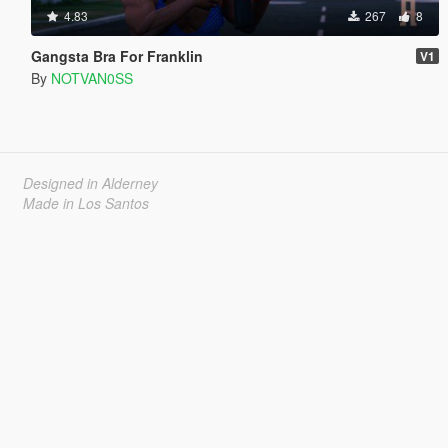
4.83
267
8
Gangsta Bra For Franklin
V1
By
NOTVAN0SS
Designed in Alderney
Made in Los Santos