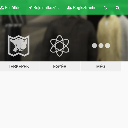
Feltöltés
Bejelentkezés
Regisztráció
TÉRKÉPEK
EGYÉB
MÉG