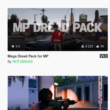
5.0
6 223
99
Mega Dread Pack for MP
V1.1
By
NOTVAN0SS