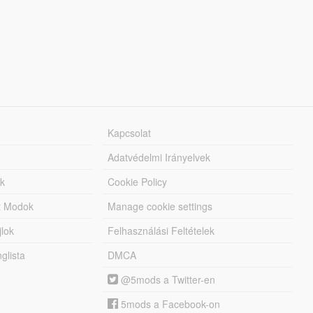
Kapcsolat
Adatvédelmi Irányelvek
k
Cookie Policy
tt Modok
Manage cookie settings
jlok
Felhasználási Feltételek
lista
DMCA
@5mods a Twitter-en
5mods a Facebook-on