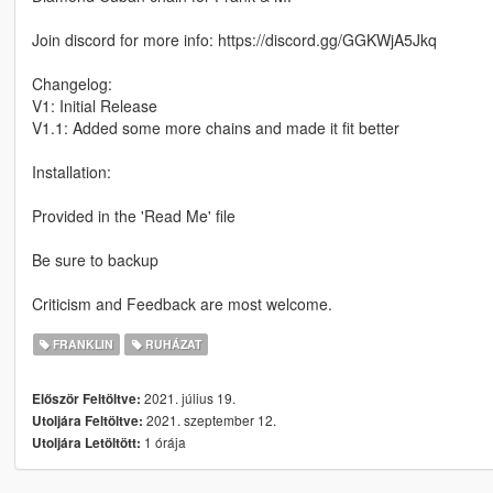
Join discord for more info: https://discord.gg/GGKWjA5Jkq
Changelog:
V1: Initial Release
V1.1: Added some more chains and made it fit better
Installation:
Provided in the 'Read Me' file
Be sure to backup
Criticism and Feedback are most welcome.
FRANKLIN
RUHÁZAT
2021. július 19.
Először Feltöltve:
2021. szeptember 12.
Utoljára Feltöltve:
1 órája
Utoljára Letöltött: