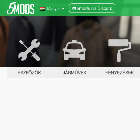
5mods on Discord
Magyar
ESZKÖZÖK
JÁRMŰVEK
FÉNYEZÉSEK