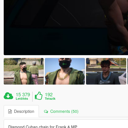
15 379
192
Letöltés
Tetszik
Description
Comments (50)
Diamond Cuban chain for Frank & MP