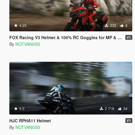
4.25
332
8
FOX Racing V3 Helmet & 100% RC Goggles for MP & SP
V1
By
NOTVAN0SS
5.0
2 718
34
HJC RPHA11 Helmet
V1
By
NOTVAN0SS