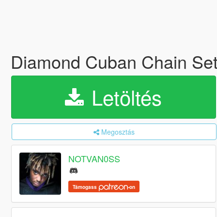
Diamond Cuban Chain Set 
Letöltés
Megosztás
NOTVAN0SS
Támogass
-on