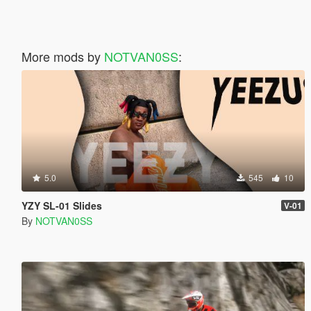
More mods by
NOTVAN0SS
:
5.0
545
10
YZY SL-01 Slides
V-01
By
NOTVAN0SS