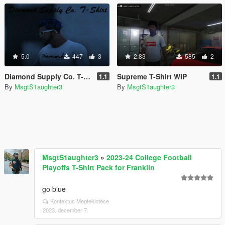
5.0
447
3
2.83
585
2
Diamond Supply Co. T-Shirt
Supreme T-Shirt WIP
1.1
1.1
By
MsgtS1aughter3
By
MsgtS1aughter3
MsgtS1aughter3
»
2023-24 College Football
Playoffs T-Shirt Pack for Franklin
go blue
Kontextus Megtekintése
2023. december 7.