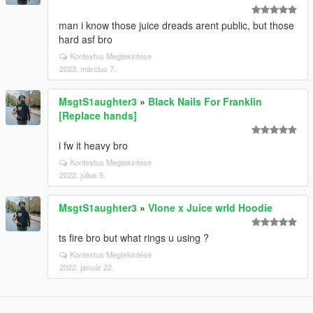
man i know those juice dreads arent public, but those
hard asf bro
Kontextus Megtekintése
2023. március 7.
MsgtS1aughter3
»
Black Nails For Franklin
[Replace hands]
i fw it heavy bro
Kontextus Megtekintése
2022. július 5.
MsgtS1aughter3
»
Vlone x Juice wrld Hoodie
ts fire bro but what rings u using ?
Kontextus Megtekintése
2022. január 22.