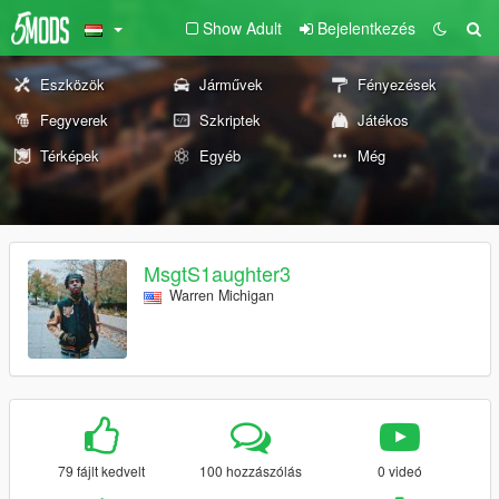
Show Adult
Bejelentkezés
Eszközök
Járművek
Fényezések
Fegyverek
Szkriptek
Játékos
Térképek
Egyéb
Még
MsgtS1aughter3
Warren Michigan
79 fájlt kedvelt
100 hozzászólás
0 videó