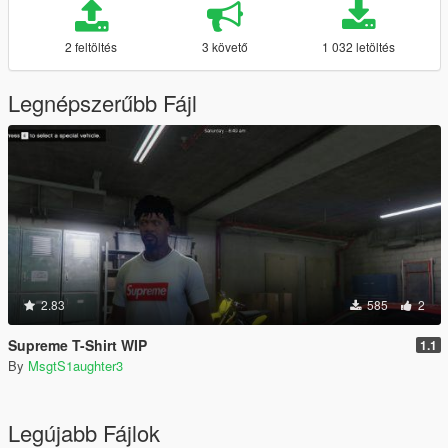
2 feltöltés
3 követő
1 032 letöltés
Legnépszerűbb Fájl
2.83
585
2
Supreme T-Shirt WIP
1.1
By
MsgtS1aughter3
Legújabb Fájlok