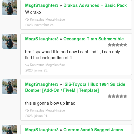
MsgtS1aughter3
»
Drakos Advanced + Basic Pack
W drako
Kontextus Megtekintése
2023. november 24.
MsgtS1aughter3
»
Oceangate Titan Submersible
bro i spawned it in and now i cant find it, i can only
find the back portion of it
Kontextus Megtekintése
2023. június 23.
MsgtS1aughter3
»
ISIS-Toyota Hilux 1984 Suicide
Bomber [Add-On / FiveM | Template]
this is gonna blow up lmao
Kontextus Megtekintése
2023. június 21.
MsgtS1aughter3
»
Custom 8and9 Sagged Jeans