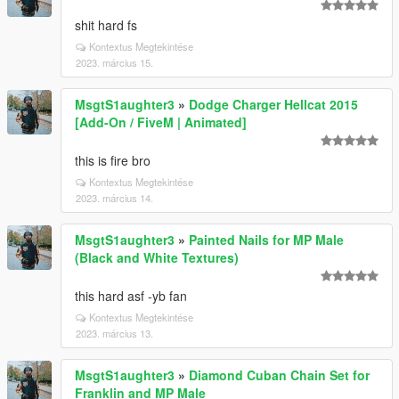
shit hard fs
Kontextus Megtekintése
2023. március 15.
MsgtS1aughter3
»
Dodge Charger Hellcat 2015
[Add-On / FiveM | Animated]
this is fire bro
Kontextus Megtekintése
2023. március 14.
MsgtS1aughter3
»
Painted Nails for MP Male
(Black and White Textures)
this hard asf -yb fan
Kontextus Megtekintése
2023. március 13.
MsgtS1aughter3
»
Diamond Cuban Chain Set for
Franklin and MP Male