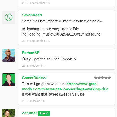
2015. szeptember 14.
Sevenheart
Some files not imported, more information below.
td_loading_music.oac(Line 9): File
"td_loading_music\0x0C254AE9.wav" not found.
2015. szeptember 14.
FarhanSF
Okay, i got the solution. Import :v
2015. október 11.
GamerDude27
This will go great with this:
https://www.gta5-
mods.com/misc/super-low-settings-working-title
If you want that sweet sweet PS1 vibe.
2016. március 11.
Zenithar
Szerző