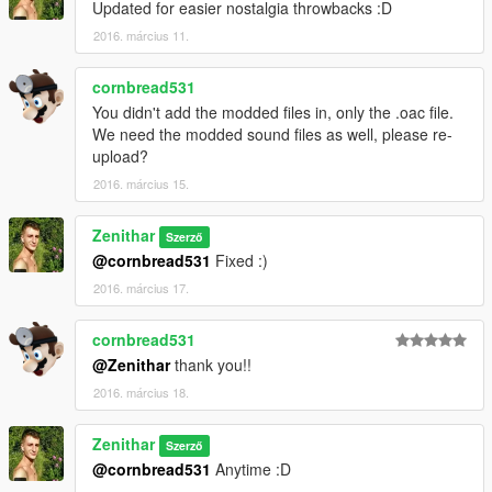
Updated for easier nostalgia throwbacks :D
2016. március 11.
cornbread531
You didn't add the modded files in, only the .oac file.
We need the modded sound files as well, please re-
upload?
2016. március 15.
Zenithar
Szerző
@cornbread531
Fixed :)
2016. március 17.
cornbread531
@Zenithar
thank you!!
2016. március 18.
Zenithar
Szerző
@cornbread531
Anytime :D