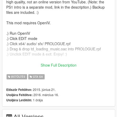
high quality, not an online version from YouTube. (Note: the
PS1 intro is a separate mod, link in the description.) Backup
files are included. :)
This mod requires OpenIV.
.) Run OpenIV
.) Click EDIT mode
.) Click x64/ audio/ sfx/ PROLOGUE.rpf
.) Drag & drop td_loading_music.oac into PROLOGUE.rpf
.) Unclick EDIT mode & exit. Enjoy! :)
P.S. Make sure you've extracted everything first before
Show Full Description
replacing td_loading_music.oac!
BETÖLTÉS
GTA SA
Link to the PS1/Xbox mod: https://www.gta5-
mods.com/misc/classic-ps1-xbox-startup-gta-5 Shoutout to
2015. június 21.
Először Feltöltve:
Krypteh xD
2016. március 16.
Utoljára Feltöltve:
1 órája
Utoljára Letöltött:
All Versions