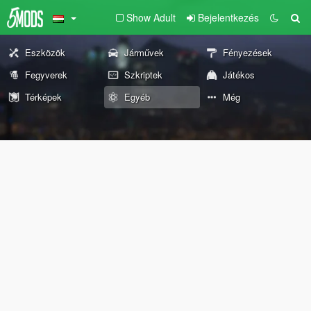
Show Adult
Bejelentkezés
Eszközök
Járművek
Fényezések
Fegyverek
Szkriptek
Játékos
Térképek
Egyéb
Még