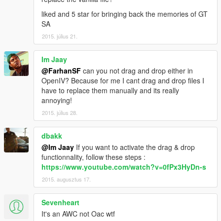
liked and 5 star for bringing back the memories of GT
SA
2015. július 21.
Im Jaay
@FarhanSF
can you not drag and drop either in
OpenIV? Because for me I cant drag and drop files I
have to replace them manually and its really
annoying!
2015. július 28.
dbakk
@Im Jaay
If you want to activate the drag & drop
functionnality, follow these steps :
https://www.youtube.com/watch?v=0fPx3HyDn-s
2015. augusztus 17.
Sevenheart
It's an AWC not Oac wtf