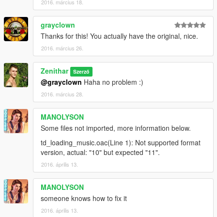
2016. március 18.
grayclown
Thanks for this! You actually have the original, nice.
2016. március 26.
Zenithar
Szerző
@grayclown
Haha no problem :)
2016. március 28.
MANOLYSON
Some files not imported, more information below.
td_loading_music.oac(Line 1): Not supported format
version, actual: "10" but expected "11".
2016. április 13.
MANOLYSON
someone knows how to fix it
2016. április 13.