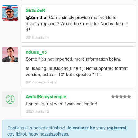
Sh3nZeR
@Zenithar
Can u simply provide me the file to
directly replace ? Would be simple for Noobs like me
:P
2016. április 14.
eduuu_05
Some files not imported, more information below.
td_loading_music.oac(Line 1): Not supported format
version, actual: "10" but expected "11".
2017. szeptember 5.
AwfulRemystemple
Fantastic. just what i was looking for!
2020. április 12.
Csatlakozz a beszélgetéshez!
Jelentkezz be
vagy
regisztrálj
egy fiókot, hogy hozzászólhass.