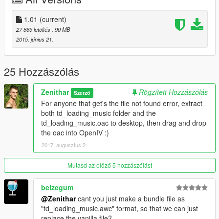
1.01
(current)
27 865 letöltés
, 90 MB
2015. június 21.
25 Hozzászólás
Zenithar
Rögzített Hozzászólás
Szerző
For anyone that get's the file not found error, extract
both td_loading_music folder and the
td_loading_music.oac to desktop, then drag and drop
the oac into OpenIV :)
2017. augusztus 2.
Mutasd az előző 5 hozzászólást
beizegum
@Zenithar
cant you just make a bundle file as
"td_loading_music.awc" format, so that we can just
replace the vanilla file?