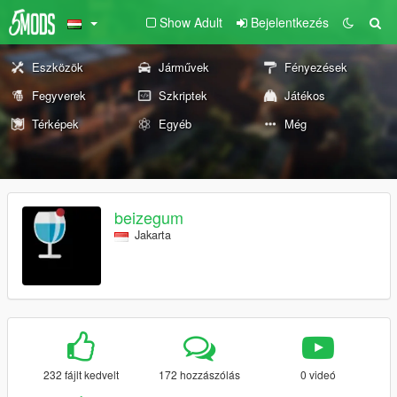
Show Adult
Bejelentkezés
Eszközök
Járművek
Fényezések
Fegyverek
Szkriptek
Játékos
Térképek
Egyéb
Még
beizegum
Jakarta
232 fájlt kedvelt
172 hozzászólás
0 videó