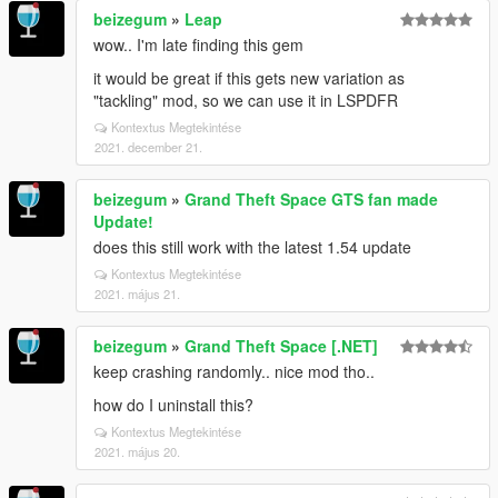
beizegum
»
Leap
wow.. I'm late finding this gem
it would be great if this gets new variation as
"tackling" mod, so we can use it in LSPDFR
Kontextus Megtekintése
2021. december 21.
beizegum
»
Grand Theft Space GTS fan made
Update!
does this still work with the latest 1.54 update
Kontextus Megtekintése
2021. május 21.
beizegum
»
Grand Theft Space [.NET]
keep crashing randomly.. nice mod tho..
how do I uninstall this?
Kontextus Megtekintése
2021. május 20.