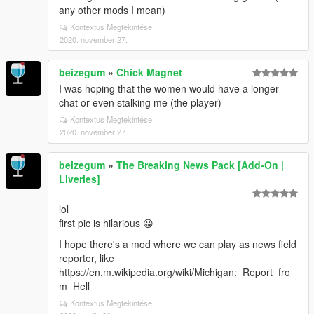
any other mods I mean)
Kontextus Megtekintése
2020. november 27.
beizegum
»
Chick Magnet
I was hoping that the women would have a longer
chat or even stalking me (the player)
Kontextus Megtekintése
2020. november 27.
beizegum
»
The Breaking News Pack [Add-On |
Liveries]
lol
first pic is hilarious 😀
I hope there's a mod where we can play as news field
reporter, like
https://en.m.wikipedia.org/wiki/Michigan:_Report_fro
m_Hell
Kontextus Megtekintése