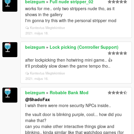
beizegum
»
Full nude stripper_02
works for me.. only two strippers nude tho, as it
shows in the gallery
I'm gonna try this with the personal stripper mod
Kontextus Megtekintése
2021. május 18.
beizegum
»
Lock picking (Controller Support)
after lockpicking then hotwiring mini game.. 👍‍‍
it'll probably slow down the game tempo tho..
Kontextus Megtekintése
2021. május 16.
beizegum
»
Robable Bank Mod
@ShadoFax
I wish there were more security NPCs inside..
the vault door is blinking purple, cool... how did you
make that?
can you make other interactive things glow and
blinking.. kinda similar like that watchdog games (for