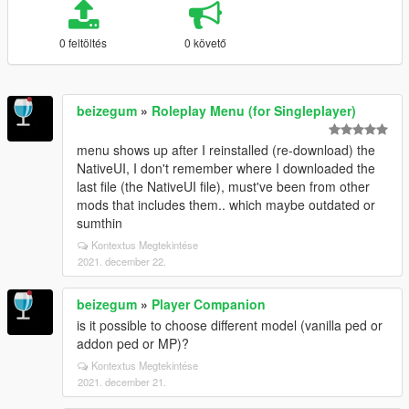
0 feltöltés
0 követő
beizegum
»
Roleplay Menu (for Singleplayer)
menu shows up after I reinstalled (re-download) the
NativeUI, I don't remember where I downloaded the
last file (the NativeUI file), must've been from other
mods that includes them.. which maybe outdated or
sumthin
Kontextus Megtekintése
2021. december 22.
beizegum
»
Player Companion
is it possible to choose different model (vanilla ped or
addon ped or MP)?
Kontextus Megtekintése
2021. december 21.