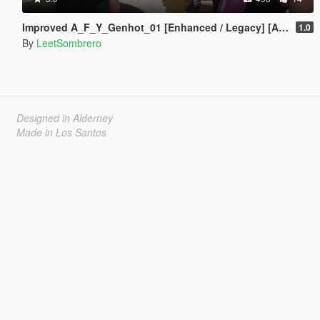
Improved A_F_Y_Genhot_01 [Enhanced / Legacy] [Add-On Ped / Replace]
1.0
By
LeetSombrero
Designed in Alderney
Made in Los Santos