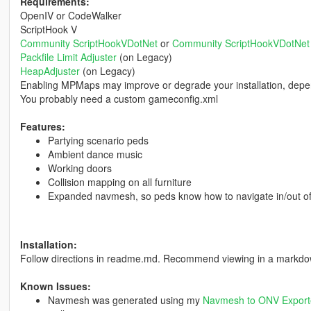
Requirements:
OpenIV or CodeWalker
ScriptHook V
Community ScriptHookVDotNet
or
Community ScriptHookVDotNet
Packfile Limit Adjuster
(on Legacy)
HeapAdjuster
(on Legacy)
Enabling MPMaps may improve or degrade your installation, depe
You probably need a custom gameconfig.xml
Features:
Partying scenario peds
Ambient dance music
Working doors
Collision mapping on all furniture
Expanded navmesh, so peds know how to navigate in/out of
Installation:
Follow directions in readme.md. Recommend viewing in a markdo
Known Issues:
Navmesh was generated using my
Navmesh to ONV Export