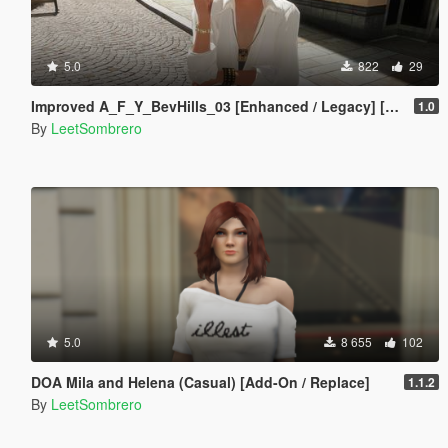
5.0
822
29
Improved A_F_Y_BevHills_03 [Enhanced / Legacy] [Add-On Ped / Replace]
1.0
By
LeetSombrero
5.0
8 655
102
DOA Mila and Helena (Casual) [Add-On / Replace]
1.1.2
By
LeetSombrero