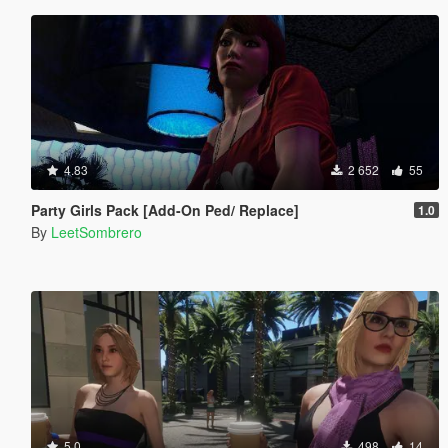
4.83
2 652
55
Party Girls Pack [Add-On Ped/ Replace]
1.0
By
LeetSombrero
5.0
498
14