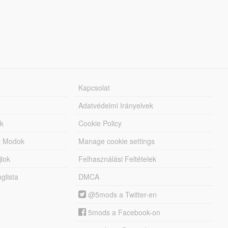
Kapcsolat
Adatvédelmi Irányelvek
k
Cookie Policy
tt Modok
Manage cookie settings
jlok
Felhasználási Feltételek
lista
DMCA
@5mods a Twitter-en
5mods a Facebook-on