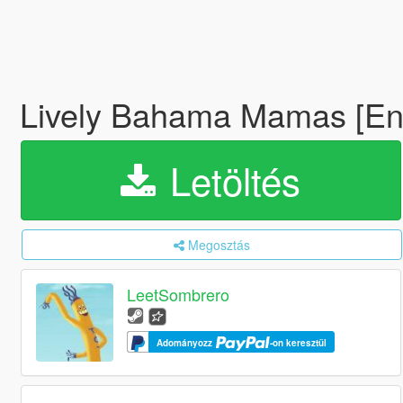
Lively Bahama Mamas [E
Letöltés
Megosztás
LeetSombrero
Adományozz
-on keresztül