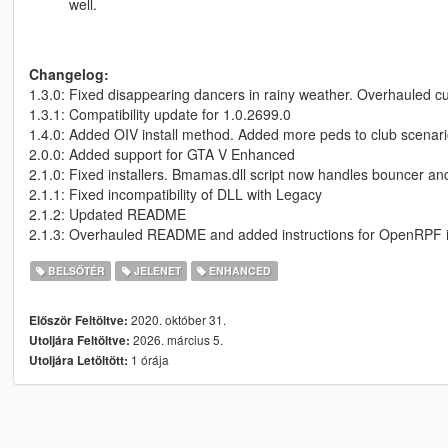
well.
Changelog:
1.3.0: Fixed disappearing dancers in rainy weather. Overhauled
1.3.1: Compatibility update for 1.0.2699.0
1.4.0: Added OIV install method. Added more peds to club scena
2.0.0: Added support for GTA V Enhanced
2.1.0: Fixed installers. Bmamas.dll script now handles bouncer an
2.1.1: Fixed incompatibility of DLL with Legacy
2.1.2: Updated README
2.1.3: Overhauled README and added instructions for OpenRPF in
BELSŐTÉR
JELENET
ENHANCED
2020. október 31.
Először Feltöltve:
2026. március 5.
Utoljára Feltöltve:
1 órája
Utoljára Letöltött: