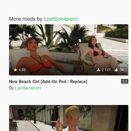
More mods by
LeetSombrero
:
4.92
2 121
34
New Beach Girl [Add-On Ped / Replace]
1.1
By
LeetSombrero