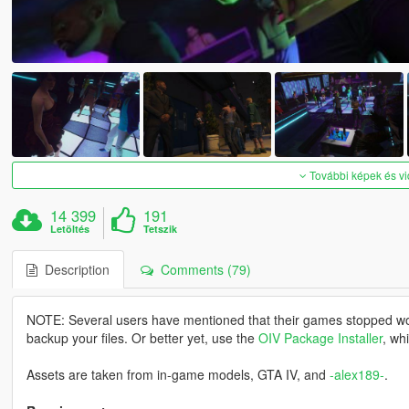
További képek és v
14 399
191
Letöltés
Tetszik
Description
Comments (79)
NOTE: Several users have mentioned that their games stopped wor
backup your files. Or better yet, use the
OIV Package Installer
, wh
Assets are taken from in-game models, GTA IV, and
-alex189-
.