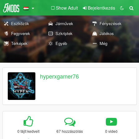
Show Adult
Bejelentkezés
Eszközök
Járművek
Fényezések
Fegyverek
Szkriptek
Játékos
Térképek
Egyéb
Még
hyperxgamer76
0 fájlt kedvelt
67 hozzászólás
0 videó