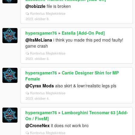
@tobizzle
file is broken
Kontextus Megtekintése
2023. október 8.
hyperxgamer76
»
Estella [Add-On Ped]
@ItsMeLiana
i think you made this ped mod faulty!
game crash
Kontextus Megtekintése
2023. október 6.
hyperxgamer76
»
Cartie Designer Shirt for MP
Female
@Cyrax Mods
also skirt & lowr/realistic legs pls
Kontextus Megtekintése
2023. október 4.
hyperxgamer76
»
Lamborghini Tecnomar 63 [Add-
On / FiveM]
@CroneNex
it does not work bro
Kontextus Megtekintése