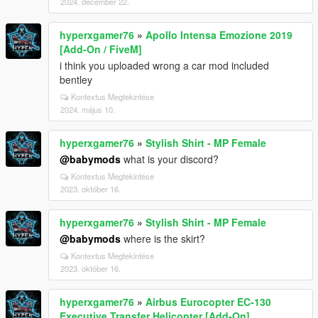
2024. december 22.
hyperxgamer76
»
Apollo Intensa Emozione 2019
[Add-On / FiveM]
i think you uploaded wrong a car mod included
bentley
Kontextus Megtekintése
2024. május 10.
hyperxgamer76
»
Stylish Shirt - MP Female
@babymods
what is your discord?
Kontextus Megtekintése
2023. október 16.
hyperxgamer76
»
Stylish Shirt - MP Female
@babymods
where is the skirt?
Kontextus Megtekintése
2023. október 16.
hyperxgamer76
»
Airbus Eurocopter EC-130
Executive Transfer Helicopter [Add-On]