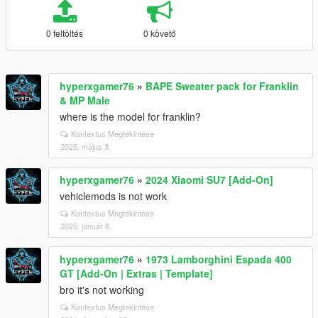
0 feltöltés
0 követő
hyperxgamer76
»
BAPE Sweater pack for Franklin
& MP Male
where is the model for franklin?
Kontextus Megtekintése
2025. május 3.
hyperxgamer76
»
2024 Xiaomi SU7 [Add-On]
vehiclemods is not work
Kontextus Megtekintése
2025. január 8.
hyperxgamer76
»
1973 Lamborghini Espada 400
GT [Add-On | Extras | Template]
bro it's not working
Kontextus Megtekintése