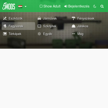
Show Adult
Bejelentkezés
Eszközök
Járművek
Fényezések
Fegyverek
Szkriptek
Játékos
Térképek
Egyéb
Még