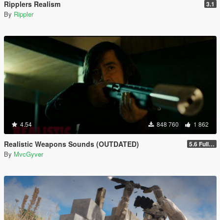
Ripplers Realism
3.1
By
Rippler
4.54
848 760
1 862
Realistic Weapons Sounds (OUTDATED)
5.6 Full Mod Version
By
MvcGyver