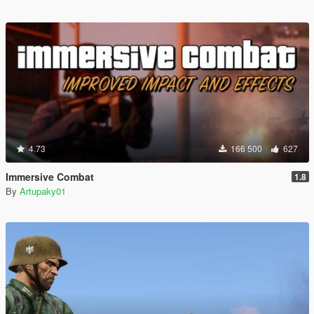
4.73
166 500
627
Immersive Combat
1.8
By
Artupaky01