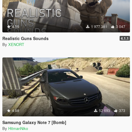
4.59
1 977 381
3 047
Realistic Guns Sounds
4.1.1
By
XENORT
4.88
52 693
373
Samsung Galaxy Note 7 [Bomb]
By
HitmanNiko