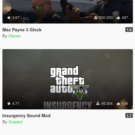
4.87
330 200
497
Max Payne 3 Glock
1.0
By
Olanov
4.71
46 304
406
Insurgency Sound Mod
1.1
By
Suspect