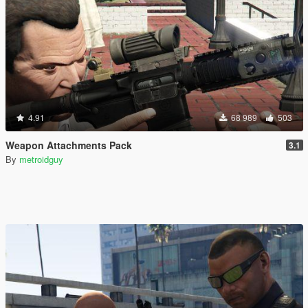
4.91
68 989
503
Weapon Attachments Pack
3.1
By
metroidguy