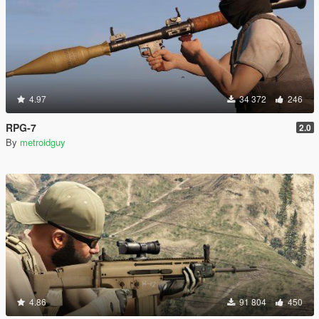
4.97
34 372
246
RPG-7
2.0
By
metroidguy
4.86
91 804
450