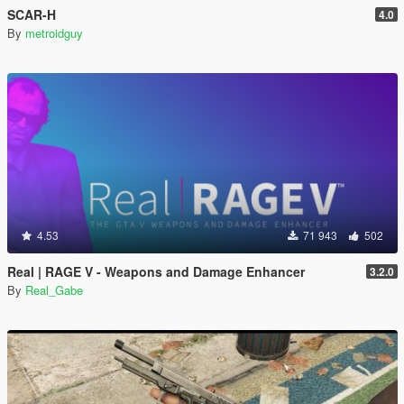
SCAR-H
4.0
By
metroidguy
4.53
71 943
502
Real | RAGE V - Weapons and Damage Enhancer
3.2.0
By
Real_Gabe