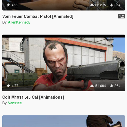
4.92
68 275
354
Vom Feuer Combat Pistol [Animated]
1.2
By
AllenKennedy
4.77
51 684
364
Colt M1911 .45 Cal [Animations]
By
Vans123