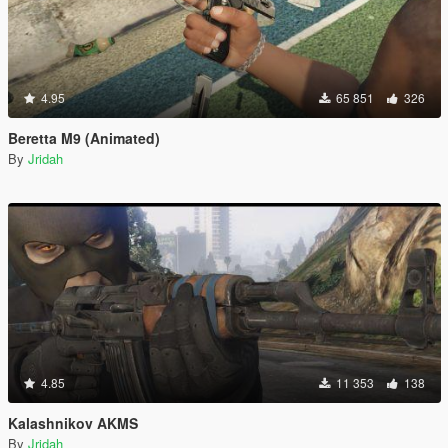
4.95
65 851
326
Beretta M9 (Animated)
By
Jridah
4.85
11 353
138
Kalashnikov AKMS
By
Jridah