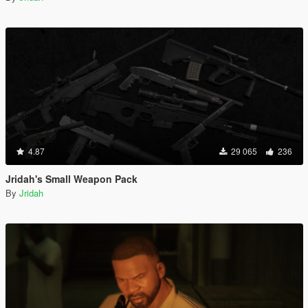
4.87
29 065
236
Jridah's Small Weapon Pack
By
Jridah