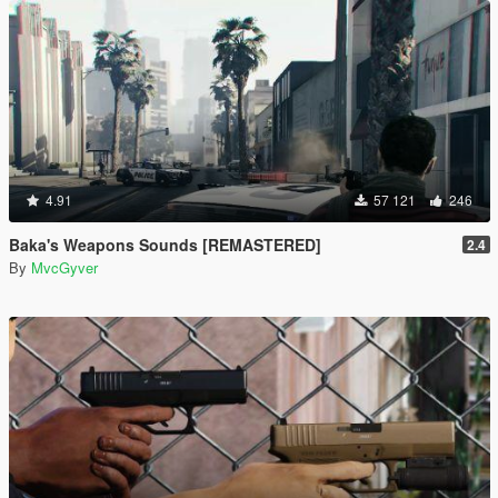
4.91
57 121
246
Baka's Weapons Sounds [REMASTERED]
2.4
By
MvcGyver