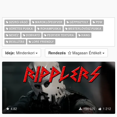
SZÚRÓ-VÁGÓ
MAROKLŐFEGYVER
GÉPPISZTOLY
PDW
SÖRÉTES PUSKA
ROHAMPUSKA
MESTERLÖVÉSZ PUSKA
NEHÉZ
DOBHATÓ
FEGYVER TEXTÚRA
HANG
BEÁLLÍTÁS
LORE FRIENDLY
Ideje:
Mindenkori
Rendezés
Magasan Értékelt
4.82
194 025
1 212