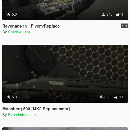
5.0
940
9
Revenant-15 | Fivem/Replace
1.0
By
Shadow Labs
5.0
650
11
Mossberg 590 [MK2 Replacement]
By
Evandrotorquato