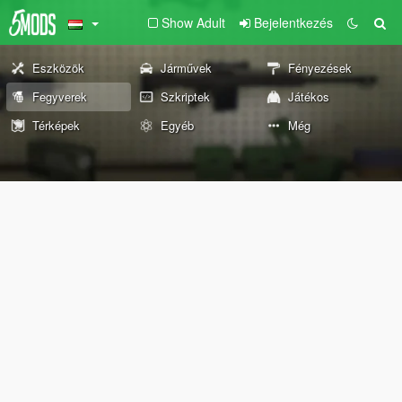
Show Adult
Bejelentkezés
Eszközök
Járművek
Fényezések
Fegyverek
Szkriptek
Játékos
Térképek
Egyéb
Még