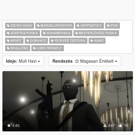
SZÚRÓ-VÁGÓ
MAROKLŐFEGYVER
GÉPPISZTOLY
PDW
SÖRÉTES PUSKA
ROHAMPUSKA
MESTERLÖVÉSZ PUSKA
NEHÉZ
DOBHATÓ
FEGYVER TEXTÚRA
HANG
BEÁLLÍTÁS
LORE FRIENDLY
Ideje:
Múlt Havi
Rendezés
Magasan Értékelt
4.83
447
15