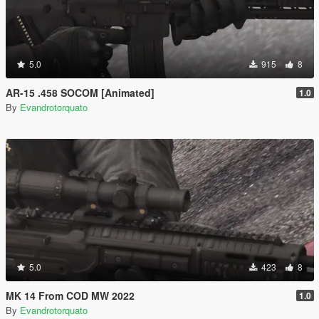
5.0
915
8
AR-15 .458 SOCOM [Animated]
1.0
By
Evandrotorquato
5.0
423
8
MK 14 From COD MW 2022
1.0
By
Evandrotorquato