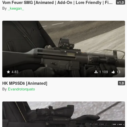
Vom Feuer SMG [Animated | Add-On | Lore Friendly | FiveM]
v1.0
By
_keegan_
4.83
1 109
13
HK MP5SD6 [Animated]
1.0
By
Evandrotorquato