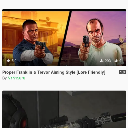
5.0
203
9
Proper Franklin & Trevor Aiming Style [Lore Friendly]
1.0
By
V1N15678