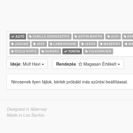
AUTÓ
VANILLA SZERKESZTÉS
ASTON MARTIN
AUDI
BE
JAGUAR
JEEP
LAMBORGHINI
LEXUS
MASERATI
MA
ROLLS ROYCE
SUBARU
TOYOTA
VOLKSWAGEN
Ideje:
Múlt Havi
Rendezés
Magasan Értékelt
Nincsenek ilyen fájlok, kérlek próbáld más szűrési beállítással.
Designed in Alderney
Made in Los Santos