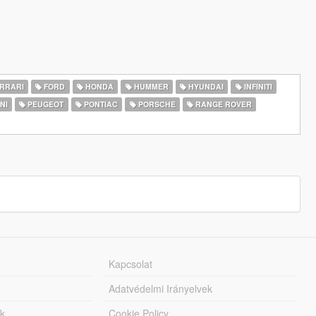
RRARI
FORD
HONDA
HUMMER
HYUNDAI
INFINITI
NI
PEUGEOT
PONTIAC
PORSCHE
RANGE ROVER
Kapcsolat
Adatvédelmi Irányelvek
k
Cookie Policy