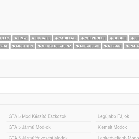
NTLEY
BMW
BUGATTI
CADILLAC
CHEVROLET
DODGE
FE
ZDA
MCLAREN
MERCEDES-BENZ
MITSUBISHI
NISSAN
PAGA
GTA 5 Mod Készítő Eszközök
Legújabb Fájlok
GTA 5 Jármű Mod-ok
Kiemelt Modok
GTA 5 Járműfényezési Modok
Legkedveltebb Modo