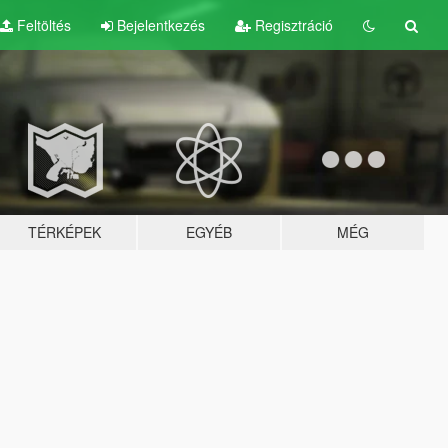
Feltöltés
Bejelentkezés
Regisztráció
TÉRKÉPEK
EGYÉB
MÉG