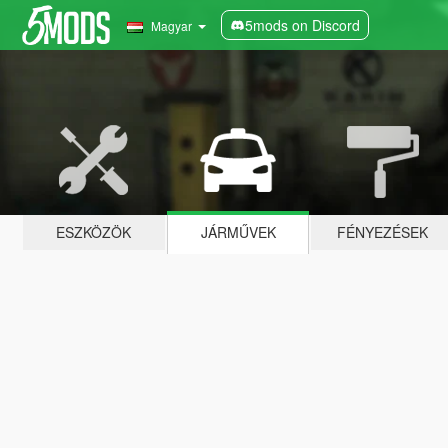
5mods on Discord
Magyar
ESZKÖZÖK
JÁRMŰVEK
FÉNYEZÉSEK