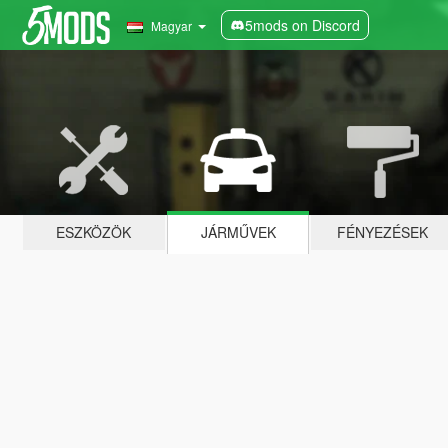
5mods on Discord
Magyar
ESZKÖZÖK
JÁRMŰVEK
FÉNYEZÉSEK