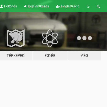
Feltöltés
Bejelentkezés
Regisztráció
TÉRKÉPEK
EGYÉB
MÉG