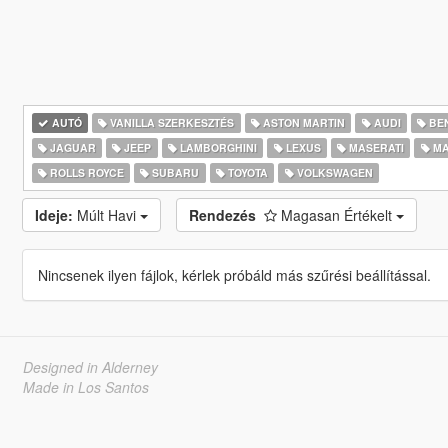
AUTÓ
VANILLA SZERKESZTÉS
ASTON MARTIN
AUDI
BE
JAGUAR
JEEP
LAMBORGHINI
LEXUS
MASERATI
MA
ROLLS ROYCE
SUBARU
TOYOTA
VOLKSWAGEN
Ideje:
Múlt Havi
Rendezés
Magasan Értékelt
Nincsenek ilyen fájlok, kérlek próbáld más szűrési beállítással.
Designed in Alderney
Made in Los Santos