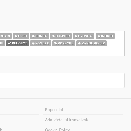
RRARI
FORD
HONDA
HUMMER
HYUNDAI
INFINITI
NI
PEUGEOT
PONTIAC
PORSCHE
RANGE ROVER
Kapcsolat
Adatvédelmi Irányelvek
k
Cookie Policy