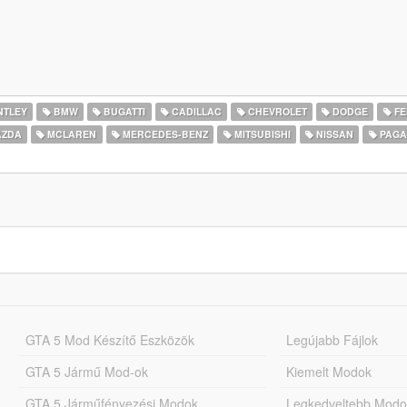
NTLEY
BMW
BUGATTI
CADILLAC
CHEVROLET
DODGE
FE
ZDA
MCLAREN
MERCEDES-BENZ
MITSUBISHI
NISSAN
PAGA
GTA 5 Mod Készítő Eszközök
Legújabb Fájlok
GTA 5 Jármű Mod-ok
Kiemelt Modok
GTA 5 Járműfényezési Modok
Legkedveltebb Modo