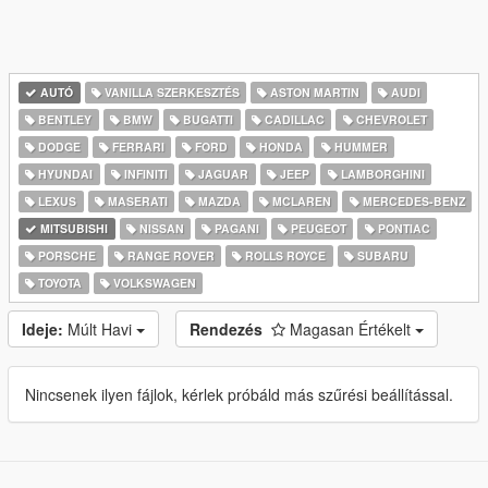
AUTÓ
VANILLA SZERKESZTÉS
ASTON MARTIN
AUDI
BENTLEY
BMW
BUGATTI
CADILLAC
CHEVROLET
DODGE
FERRARI
FORD
HONDA
HUMMER
HYUNDAI
INFINITI
JAGUAR
JEEP
LAMBORGHINI
LEXUS
MASERATI
MAZDA
MCLAREN
MERCEDES-BENZ
MITSUBISHI
NISSAN
PAGANI
PEUGEOT
PONTIAC
PORSCHE
RANGE ROVER
ROLLS ROYCE
SUBARU
TOYOTA
VOLKSWAGEN
Ideje:
Múlt Havi
Rendezés
Magasan Értékelt
Nincsenek ilyen fájlok, kérlek próbáld más szűrési beállítással.