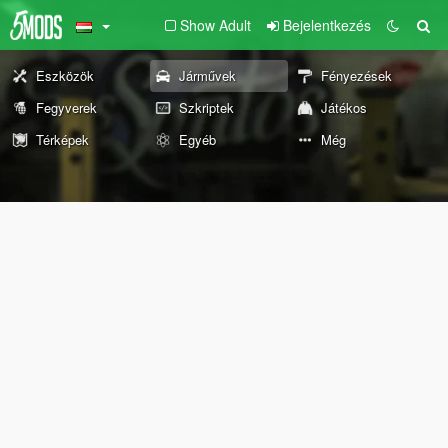
Show Adult
Bejelentkezés
Eszközök
Járművek
Fényezések
Fegyverek
Szkriptek
Játékos
Térképek
Egyéb
Még