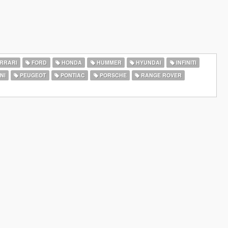
RRARI
FORD
HONDA
HUMMER
HYUNDAI
INFINITI
NI
PEUGEOT
PONTIAC
PORSCHE
RANGE ROVER