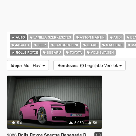
AUTÓ
VANILLA SZERKESZTÉS
ASTON MARTIN
AUDI
BE
JAGUAR
JEEP
LAMBORGHINI
LEXUS
MASERATI
MA
ROLLS ROYCE
SUBARU
TOYOTA
VOLKSWAGEN
Ideje:
Múlt Havi
Rendezés
Legújabb Verziók
5.0
5 059
58
2026 Rolls Royce Spectre Renegade Design [Add-On | Extras] [Animated Statue]
1.0