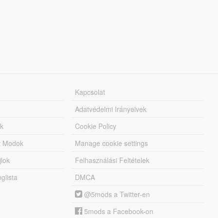
Kapcsolat
Adatvédelmi Irányelvek
k
Cookie Policy
tt Modok
Manage cookie settings
jlok
Felhasználási Feltételek
lista
DMCA
@5mods a Twitter-en
5mods a Facebook-on