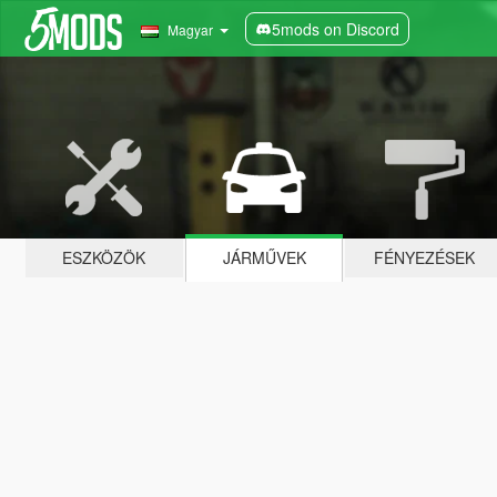
5mods on Discord
Magyar
ESZKÖZÖK
JÁRMŰVEK
FÉNYEZÉSEK