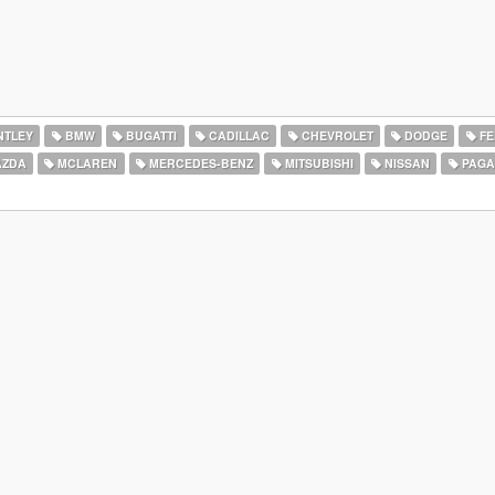
NTLEY
BMW
BUGATTI
CADILLAC
CHEVROLET
DODGE
FE
ZDA
MCLAREN
MERCEDES-BENZ
MITSUBISHI
NISSAN
PAGA