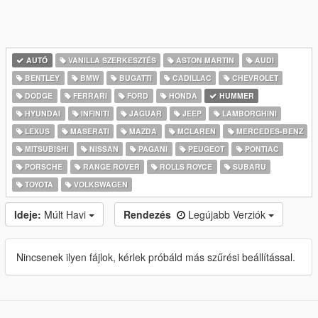
AUTÓ
VANILLA SZERKESZTÉS
ASTON MARTIN
AUDI
BENTLEY
BMW
BUGATTI
CADILLAC
CHEVROLET
DODGE
FERRARI
FORD
HONDA
HUMMER
HYUNDAI
INFINITI
JAGUAR
JEEP
LAMBORGHINI
LEXUS
MASERATI
MAZDA
MCLAREN
MERCEDES-BENZ
MITSUBISHI
NISSAN
PAGANI
PEUGEOT
PONTIAC
PORSCHE
RANGE ROVER
ROLLS ROYCE
SUBARU
TOYOTA
VOLKSWAGEN
Ideje:
Múlt Havi
Rendezés
Legújabb Verziók
Nincsenek ilyen fájlok, kérlek próbáld más szűrési beállítással.