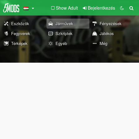
Show Adult
Bejelentkezés
Eszközök
Járművek
Fényezések
Fegyverek
Szkriptek
Játékos
Térképek
Egyéb
Még