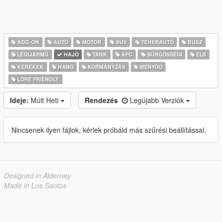
ADD-ON
AUTÓ
MOTOR
SUV
TEHERAUTÓ
BUSZ
LÉGIJÁRMŰ
HAJÓ
TANK
APC
SŰRGŐSSÉGI
ELS
KEREKEK
HANG
KORMÁNYZÁS
MENYOO
LORE FRIENDLY
Ideje:
Múlt Heti
Rendezés
Legújabb Verziók
Nincsenek ilyen fájlok, kérlek próbáld más szűrési beállítással.
Designed in Alderney
Made in Los Santos