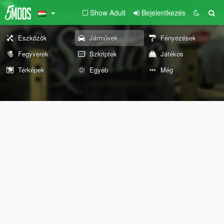
Show Adult
Bejelentkezés
Eszközök
Járművek
Fényezések
Fegyverek
Szkriptek
Játékos
Térképek
Egyéb
Még