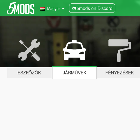
5mods on Discord
Magyar
ESZKÖZÖK
JÁRMŰVEK
FÉNYEZÉSEK