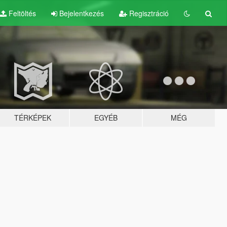
Feltöltés
Bejelentkezés
Regisztráció
TÉRKÉPEK
EGYÉB
MÉG