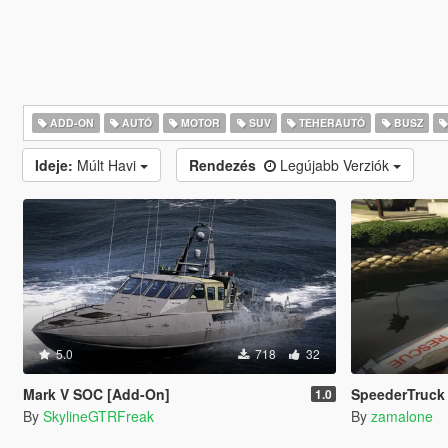
ADD-ON
AUTÓ
MOTOR
SUV
TEHERAUTÓ
BUSZ
Ideje:
Múlt Havi
Rendezés
Legújabb Verziók
5.0
718
32
Mark V SOC [Add-On]
SpeederTruck
1.0
By
SkylineGTRFreak
By
zamalone