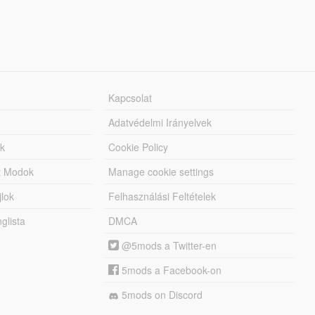
Kapcsolat
Adatvédelmi Irányelvek
k
Cookie Policy
tt Modok
Manage cookie settings
jlok
Felhasználási Feltételek
lista
DMCA
@5mods a Twitter-en
5mods a Facebook-on
5mods on Discord