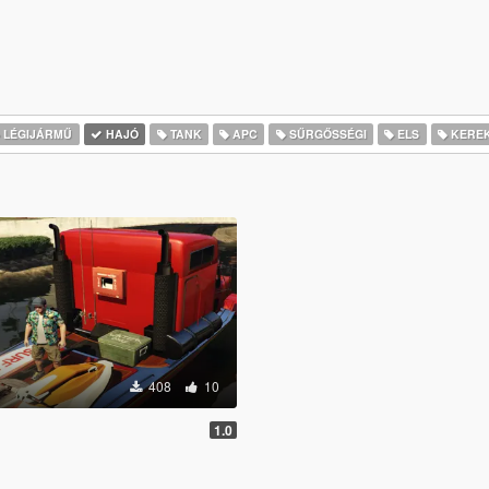
LÉGIJÁRMŰ
HAJÓ
TANK
APC
SŰRGŐSSÉGI
ELS
KERE
408
10
1.0