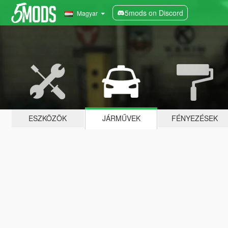
5mods on Discord
Magyar
ESZKÖZÖK
JÁRMŰVEK
FÉNYEZÉSEK