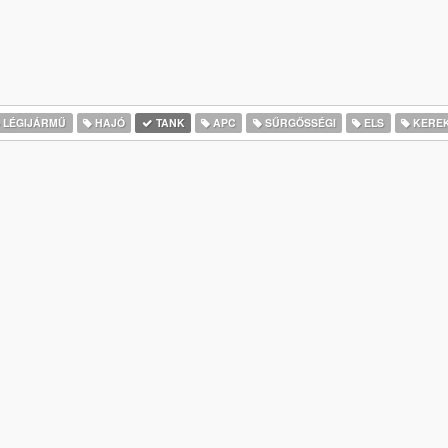
LÉGIJÁRMŰ
HAJÓ
TANK
APC
SŰRGŐSSÉGI
ELS
KERE