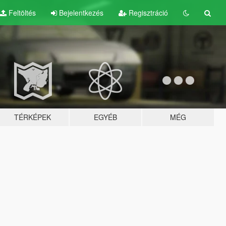
Feltöltés
Bejelentkezés
Regisztráció
TÉRKÉPEK
EGYÉB
MÉG