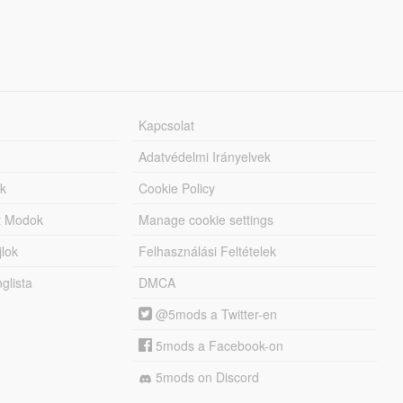
Kapcsolat
Adatvédelmi Irányelvek
k
Cookie Policy
tt Modok
Manage cookie settings
jlok
Felhasználási Feltételek
lista
DMCA
@5mods a Twitter-en
5mods a Facebook-on
5mods on Discord