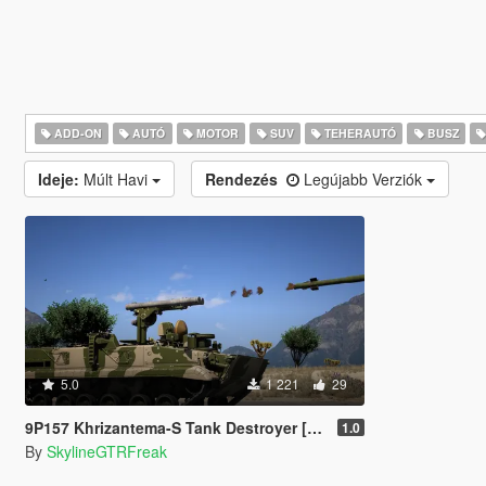
ADD-ON
AUTÓ
MOTOR
SUV
TEHERAUTÓ
BUSZ
Ideje:
Múlt Havi
Rendezés
Legújabb Verziók
5.0
1 221
29
9P157 Khrizantema-S Tank Destroyer [Add-On]
1.0
By
SkylineGTRFreak