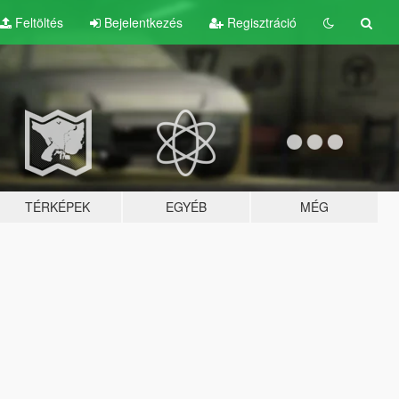
Feltöltés
Bejelentkezés
Regisztráció
TÉRKÉPEK
EGYÉB
MÉG