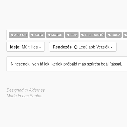
ADD-ON
AUTÓ
MOTOR
SUV
TEHERAUTÓ
BUSZ
Ideje:
Múlt Heti
Rendezés
Legújabb Verziók
Nincsenek ilyen fájlok, kérlek próbáld más szűrési beállítással.
Designed in Alderney
Made in Los Santos