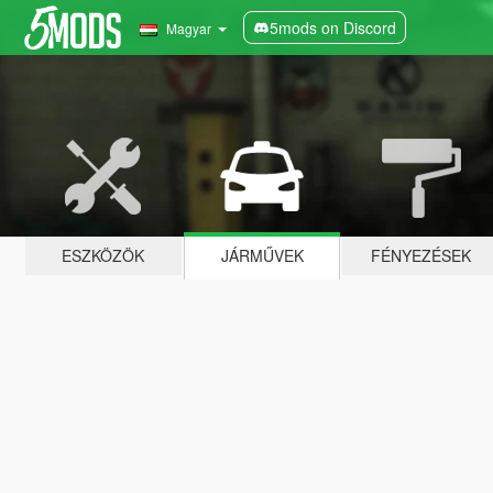
5mods on Discord
Magyar
ESZKÖZÖK
JÁRMŰVEK
FÉNYEZÉSEK