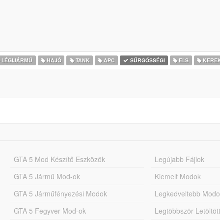
LÉGIJÁRMŰ
HAJÓ
TANK
APC
SŰRGŐSSÉGI
ELS
KERE
GTA 5 Mod Készítő Eszközök
Legújabb Fájlok
GTA 5 Jármű Mod-ok
Kiemelt Modok
GTA 5 Járműfényezési Modok
Legkedveltebb Modo
GTA 5 Fegyver Mod-ok
Legtöbbször Letöltö