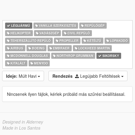
LÉGIJÁRMŰ
VANILLA SZERKESZTÉS
REPÜLŐGÉP
HELIKOPTER
VADÁSZGÉP
CIVIL REPÜLŐ
TEHERSZÁLLÍTÓ REPÜLŐ
PROPELLER
KÉTÉLTŰ
LOPAKODÓ
AIRBUS
BOEING
EMBRAER
LOCKHEED MARTIN
MCDONNELL DOUGLAS
NORTHROP GRUMMAN
SIKORSKY
KITALÁLT
MENYOO
Ideje:
Múlt Havi
Rendezés
Legújabb Feltöltések
Nincsenek ilyen fájlok, kérlek próbáld más szűrési beállítással.
Designed in Alderney
Made in Los Santos