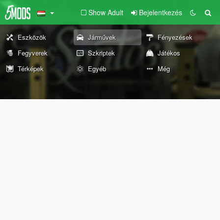
Show Adult
Bejelentkezés
Eszközök
Járművek
Fényezések
Fegyverek
Szkriptek
Játékos
Térképek
Egyéb
Még