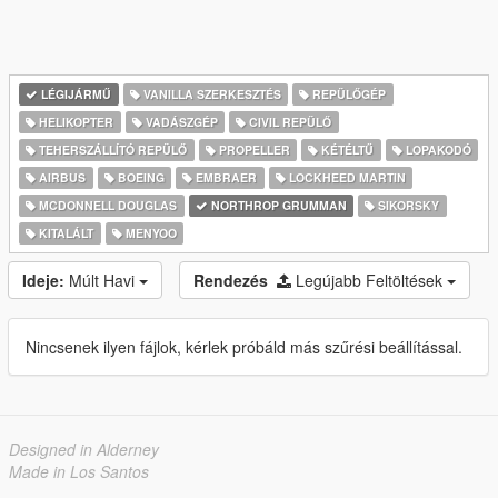
LÉGIJÁRMŰ
VANILLA SZERKESZTÉS
REPÜLŐGÉP
HELIKOPTER
VADÁSZGÉP
CIVIL REPÜLŐ
TEHERSZÁLLÍTÓ REPÜLŐ
PROPELLER
KÉTÉLTŰ
LOPAKODÓ
AIRBUS
BOEING
EMBRAER
LOCKHEED MARTIN
MCDONNELL DOUGLAS
NORTHROP GRUMMAN
SIKORSKY
KITALÁLT
MENYOO
Ideje:
Múlt Havi
Rendezés
Legújabb Feltöltések
Nincsenek ilyen fájlok, kérlek próbáld más szűrési beállítással.
Designed in Alderney
Made in Los Santos