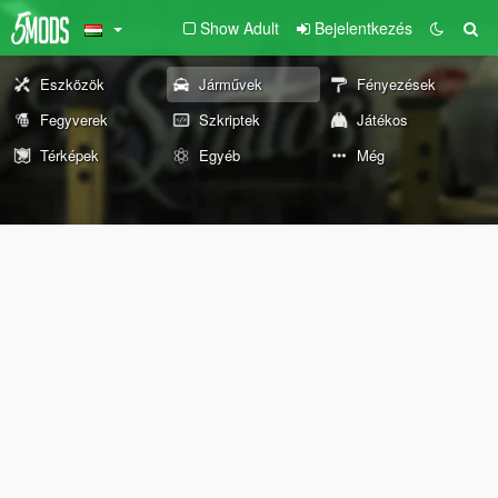
Show Adult
Bejelentkezés
Eszközök
Járművek
Fényezések
Fegyverek
Szkriptek
Játékos
Térképek
Egyéb
Még