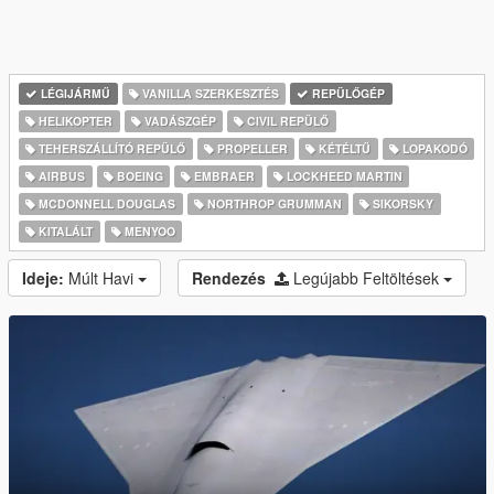
LÉGIJÁRMŰ
VANILLA SZERKESZTÉS
REPÜLŐGÉP
HELIKOPTER
VADÁSZGÉP
CIVIL REPÜLŐ
TEHERSZÁLLÍTÓ REPÜLŐ
PROPELLER
KÉTÉLTŰ
LOPAKODÓ
AIRBUS
BOEING
EMBRAER
LOCKHEED MARTIN
MCDONNELL DOUGLAS
NORTHROP GRUMMAN
SIKORSKY
KITALÁLT
MENYOO
Ideje:
Múlt Havi
Rendezés
Legújabb Feltöltések