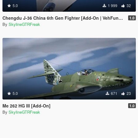
5.0
1 999
32
Chengdu J-36 China 6th Gen Fighter [Add-On | VehFuncs V]
1.0
By
SkylineGTRFreak
5.0
671
23
Me 262 HG III [Add-On]
1.0
By
SkylineGTRFreak