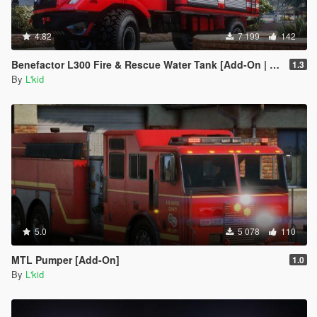
4.82
7 199
142
Benefactor L300 Fire & Rescue Water Tank [Add-On | Sounds]
1.3
By
L'kid
5.0
5 078
110
MTL Pumper [Add-On]
1.0
By
L'kid