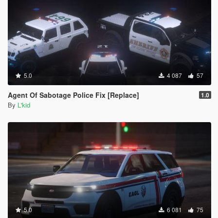
5.0
4 087
57
Agent Of Sabotage Police Fix [Replace]
1.0
By
L'kid
5.0
6 081
75