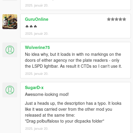
2025. január 20.
GuruOnline
🔥🔥🔥
2025. január 20.
Wolverine75
No idea why, but it loads in with no markings on the
doors of either agency nor the plate readers - only
the LSPD lightbar. As result it CTDs so I can't use it.
2025. január 20.
SugarD-x
Awesome-looking mod!
Just a heads up, the description has a typo. It looks
like it was carried over from the other mod you
released at the same time:
"Drag polbuffalosx to your dlcpacks folder"
2025. január 20.