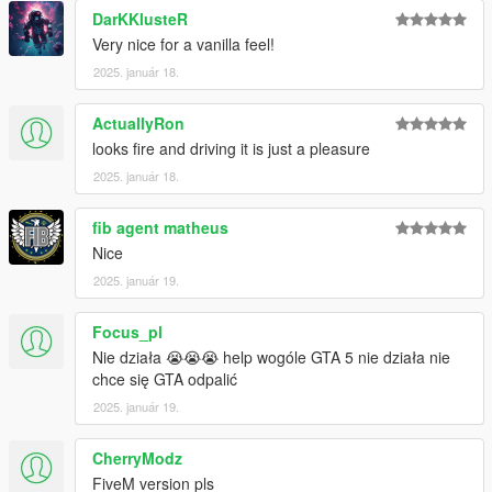
DarKKlusteR
Very nice for a vanilla feel!
2025. január 18.
ActuallyRon
looks fire and driving it is just a pleasure
2025. január 18.
fib agent matheus
Nice
2025. január 19.
Focus_pl
Nie działa 😭😭😭 help wogóle GTA 5 nie działa nie
chce się GTA odpalić
2025. január 19.
CherryModz
FiveM version pls