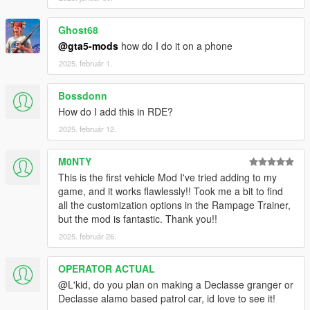
Ghost68
@gta5-mods
how do I do it on a phone
2025. február 1.
Bossdonn
How do I add this in RDE?
2025. február 12.
M0NTY
This is the first vehicle Mod I've tried adding to my
game, and it works flawlessly!! Took me a bit to find
all the customization options in the Rampage Trainer,
but the mod is fantastic. Thank you!!
2025. február 26.
OPERATOR ACTUAL
@L'kid, do you plan on making a Declasse granger or
Declasse alamo based patrol car, id love to see it!