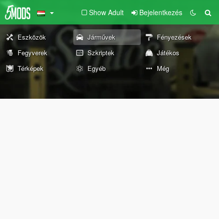
Show Adult
Bejelentkezés
Eszközök
Járművek
Fényezések
Fegyverek
Szkriptek
Játékos
Térképek
Egyéb
Még