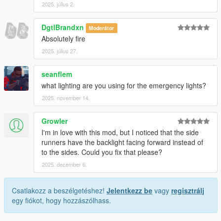
2025. július 2.
DgtlBrandxn
Moderátor
Absolutely fire
2025. július 27.
seanflem
what lighting are you using for the emergency lights?
2025. november 14.
Growler
I'm in love with this mod, but I noticed that the side
runners have the backlight facing forward instead of
to the sides. Could you fix that please?
2025. december 6.
Csatlakozz a beszélgetéshez!
Jelentkezz be
vagy
regisztrálj
egy fiókot, hogy hozzászólhass.