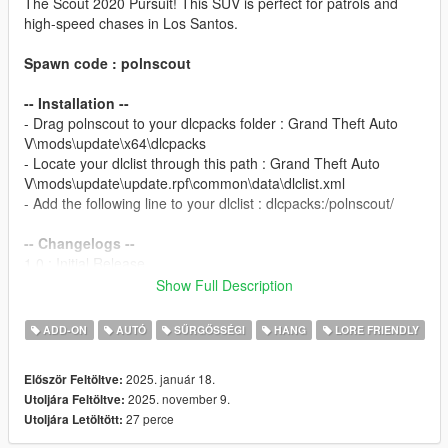
The Scout 2020 Pursuit! This SUV is perfect for patrols and
high-speed chases in Los Santos.
Spawn code : polnscout
-- Installation --
- Drag polnscout to your dlcpacks folder : Grand Theft Auto
V\mods\update\x64\dlcpacks
- Locate your dlclist through this path : Grand Theft Auto
V\mods\update\update.rpf\common\data\dlclist.xml
- Add the following line to your dlclist : dlcpacks:/polnscout/
-- Changelogs --
1.0 : Initial Release.
2.0 : Updated all lightbar models, new siderunners and interior
Show Full Description
sirens, new paint for rear doors, pushbars modparts redone,
bug fixes.
ADD-ON
AUTÓ
SŰRGŐSSÉGI
HANG
LORE FRIENDLY
2.1 : New interior front Visor siren, carvariations colors added,
added version for GTA V Enhanced
2025. január 18.
Először Feltöltve:
2025. november 9.
Utoljára Feltöltve:
Template for liveries available on my
Discord
in the #templates
27 perce
Utoljára Letöltött:
channel.