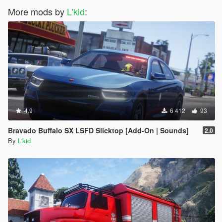
More mods by
L'kid
:
4.9
6 412
93
Bravado Buffalo SX LSFD Slicktop [Add-On | Sounds]
2.0
By
L'kid