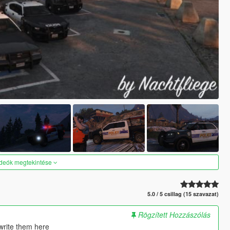
ideók megtekintése
5.0 / 5 csillag (15 szavazat)
Rögzített Hozzászólás
 write them here