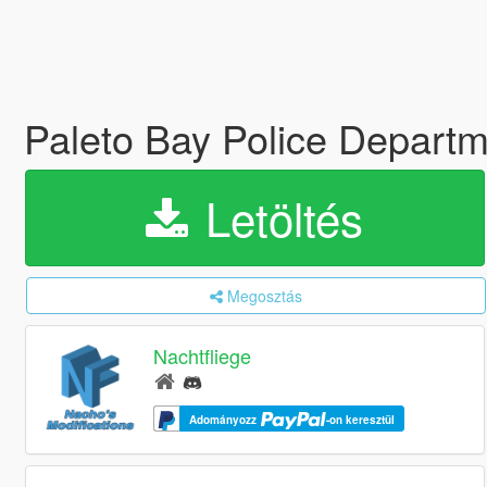
Paleto Bay Police Departm
Letöltés
Megosztás
Nachtfliege
Adományozz
-on keresztül