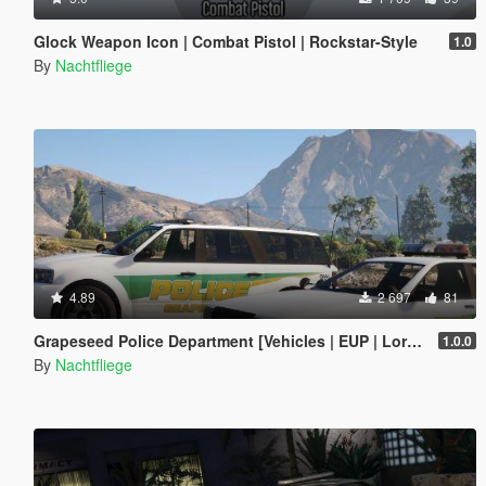
Glock Weapon Icon | Combat Pistol | Rockstar-Style
1.0
By
Nachtfliege
4.89
2 697
81
Grapeseed Police Department [Vehicles | EUP | Lore-Friendly | Add-On]
1.0.0
By
Nachtfliege