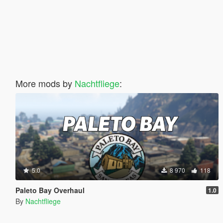
More mods by
Nachtfliege
:
5.0
8 970
118
Paleto Bay Overhaul
1.0
By
Nachtfliege