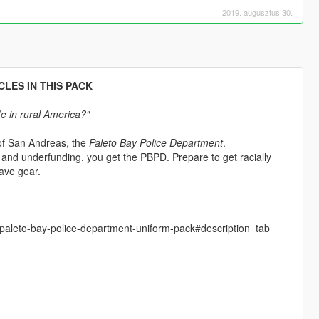
2019. augusztus 30.
LES IN THIS PACK
fe in rural America?"
of San Andreas, the
Paleto Bay Police Department
.
and underfunding, you get the PBPD. Prepare to get racially
eave gear.
-paleto-bay-police-department-uniform-pack#description_tab