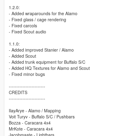
1.2.0:
- Added wraparounds for the Alamo
- Fixed glass / cage rendering
- Fixed carcols
- Fixed Scout audio
1.1.0:
- Added improved Stanier / Alamo
- Added Scout
- Added trunk equipment for Buffalo S/C
- Added HQ Textures for Alamo and Scout
- Fixed minor bugs
------------------------
CREDITS
------------------------
IlayArye - Alamo / Mapping
Voit Turyv - Buffalo S/C / Pushbars
Bozza - Caracara 4x4
MrKote - Caracara 4x4
Jacobmaate - Lightbars