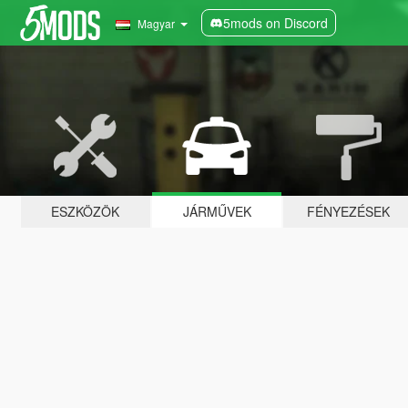
5mods on Discord
Magyar
ESZKÖZÖK
JÁRMŰVEK
FÉNYEZÉSEK