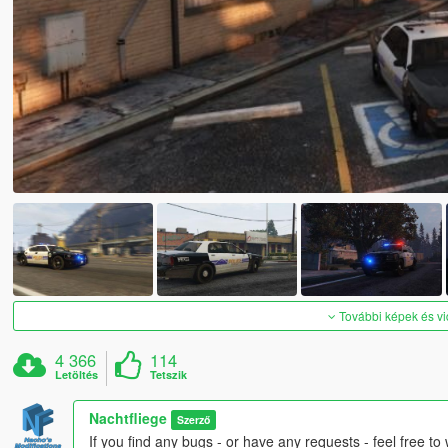
További képek és v
4 366
114
Letöltés
Tetszik
Nachtfliege
Szerző
If you find any bugs - or have any requests - feel free to