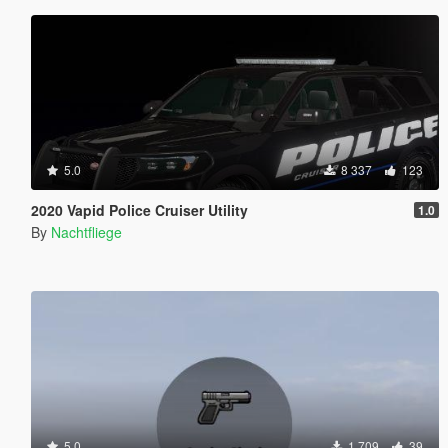
5.0
8 337
123
2020 Vapid Police Cruiser Utility
1.0
By
Nachtfliege
5.0
1 709
39