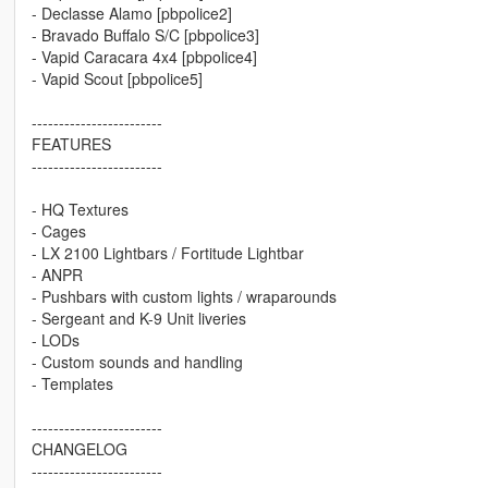
- Declasse Alamo [pbpolice2]
- Bravado Buffalo S/C [pbpolice3]
- Vapid Caracara 4x4 [pbpolice4]
- Vapid Scout [pbpolice5]
------------------------
FEATURES
------------------------
- HQ Textures
- Cages
- LX 2100 Lightbars / Fortitude Lightbar
- ANPR
- Pushbars with custom lights / wraparounds
- Sergeant and K-9 Unit liveries
- LODs
- Custom sounds and handling
- Templates
------------------------
CHANGELOG
------------------------