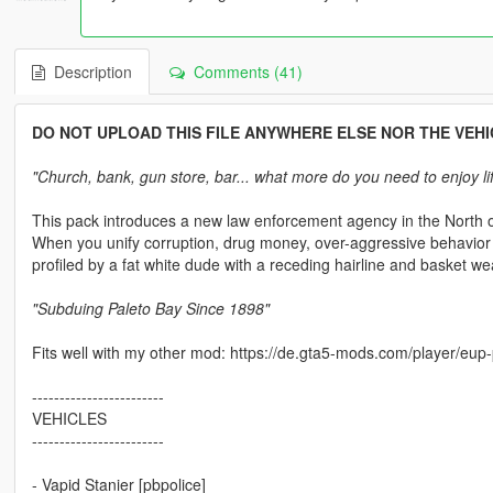
Description
Comments (41)
DO NOT UPLOAD THIS FILE ANYWHERE ELSE NOR THE VEHIC
"Church, bank, gun store, bar... what more do you need to enjoy li
This pack introduces a new law enforcement agency in the North 
When you unify corruption, drug money, over-aggressive behavior 
profiled by a fat white dude with a receding hairline and basket w
"Subduing Paleto Bay Since 1898"
Fits well with my other mod: https://de.gta5-mods.com/player/eup
------------------------
VEHICLES
------------------------
- Vapid Stanier [pbpolice]