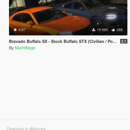
4.97
19 889
288
Bravado Buffalo SX - Stock Buffalo STX (Civilian / Police) [Add-On]
2.1
By
Nachtfliege
Designed in Alderney