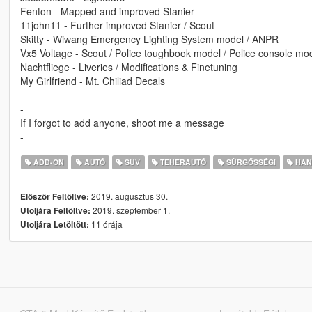
Fenton - Mapped and improved Stanier
11john11 - Further improved Stanier / Scout
Skitty - Wiwang Emergency Lighting System model / ANPR
Vx5 Voltage - Scout / Police toughbook model / Police console mo
Nachtfliege - Liveries / Modifications & Finetuning
My Girlfriend - Mt. Chiliad Decals
-
If I forgot to add anyone, shoot me a message
-
ADD-ON
AUTÓ
SUV
TEHERAUTÓ
SŰRGŐSSÉGI
HAN
2019. augusztus 30.
Először Feltöltve:
2019. szeptember 1.
Utoljára Feltöltve:
11 órája
Utoljára Letöltött: