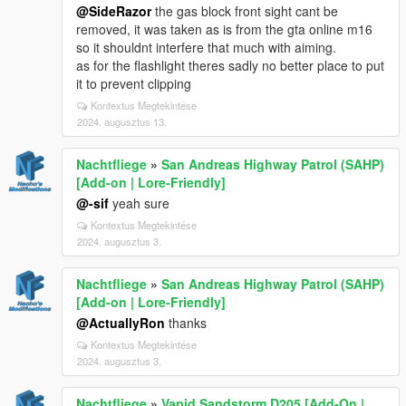
@SideRazor
the gas block front sight cant be
removed, it was taken as is from the gta online m16
so it shouldnt interfere that much with aiming.
as for the flashlight theres sadly no better place to put
it to prevent clipping
Kontextus Megtekintése
2024. augusztus 13.
Nachtfliege
»
San Andreas Highway Patrol (SAHP)
[Add-on | Lore-Friendly]
@-sif
yeah sure
Kontextus Megtekintése
2024. augusztus 3.
Nachtfliege
»
San Andreas Highway Patrol (SAHP)
[Add-on | Lore-Friendly]
@ActuallyRon
thanks
Kontextus Megtekintése
2024. augusztus 3.
Nachtfliege
»
Vapid Sandstorm D205 [Add-On |