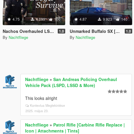
4.75
4 699
100
4.87
9 923
140
Nachos Overhauled LSPD Peds [Add-On | Lore-Friendly]
Unmarked Buffalo SX [Add-On | Lore-Friendly]
1.0
1.0
By
Nachtfliege
By
Nachtfliege
Nachtfliege
»
San Andreas Policing Overhaul
Vehicle Pack (LSPD, LSSD & More)
This looks alright
Kontextus Megtekintése
2025. május 23.
Nachtfliege
»
Patrol Rifle [Carbine Rifle Replace |
Icon | Attachments | Tints]