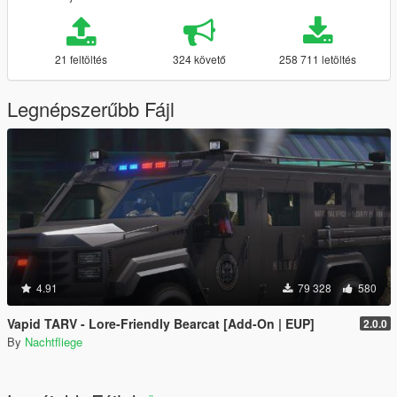
21 feltöltés
324 követő
258 711 letöltés
Legnépszerűbb Fájl
4.91
79 328
580
Vapid TARV - Lore-Friendly Bearcat [Add-On | EUP]
2.0.0
By
Nachtfliege