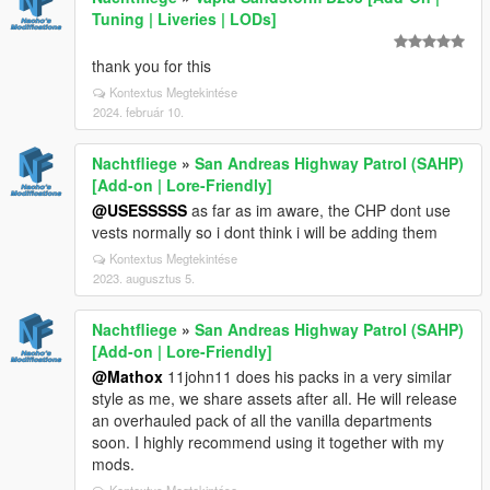
Tuning | Liveries | LODs]
thank you for this
Kontextus Megtekintése
2024. február 10.
Nachtfliege
»
San Andreas Highway Patrol (SAHP)
[Add-on | Lore-Friendly]
@USESSSSS
as far as im aware, the CHP dont use
vests normally so i dont think i will be adding them
Kontextus Megtekintése
2023. augusztus 5.
Nachtfliege
»
San Andreas Highway Patrol (SAHP)
[Add-on | Lore-Friendly]
@Mathox
11john11 does his packs in a very similar
style as me, we share assets after all. He will release
an overhauled pack of all the vanilla departments
soon. I highly recommend using it together with my
mods.
Kontextus Megtekintése