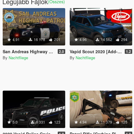
Legújabb Fájlok
(Összes)
4.91
16 178
201
4.96
14 562
294
San Andreas Highway Patrol (SAHP) [Add-on | Lore-Friendly]
Vapid Scout 2020 [Add-On | Soundbank | LODs]
2.0
1.2
By
Nachtfliege
By
Nachtfliege
5.0
8 331
123
4.94
11 379
125
2020 Vapid Police Cruiser Utility
Patrol Rifle [Carbine Rifle Replace | Icon | Attachments | Tints]
1.0
1.0