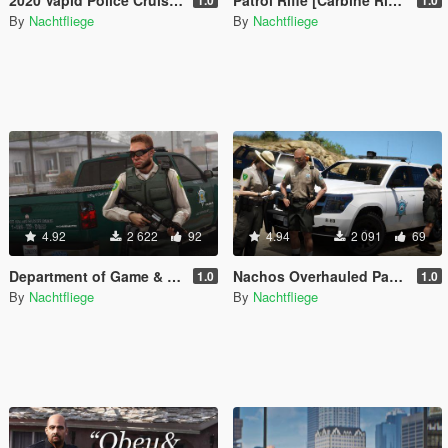
By
Nachtfliege
By
Nachtfliege
4.92
2 622
92
4.94
2 091
69
Department of Game & Fish Mini-Pack [Vehicle / Ped | Add-On | Lore-Friendly]
Nachos Overhauled Park Ranger Peds [Add-On | Lore-Friendly]
1.0
1.0
By
Nachtfliege
By
Nachtfliege