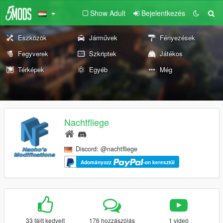
Show Adult
Bejelentkezés
Eszközök
Járművek
Fényezések
Fegyverek
Szkriptek
Játékos
Térképek
Egyéb
Még
Nachtfliege
Discord: @nachtfliege
Adományozz
-on keresztül
33 fájlt kedvelt
176 hozzászólás
1 videó