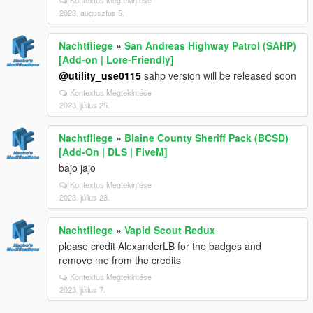
2023. augusztus 5.
Nachtfliege
»
San Andreas Highway Patrol (SAHP)
[Add-on | Lore-Friendly]
@utility_use0115
sahp version will be released soon
Kontextus Megtekintése
2023. július 25.
Nachtfliege
»
Blaine County Sheriff Pack (BCSD)
[Add-On | DLS | FiveM]
bajo jajo
Kontextus Megtekintése
2023. július 23.
Nachtfliege
»
Vapid Scout Redux
please credit AlexanderLB for the badges and
remove me from the credits
Kontextus Megtekintése
2023. július 7.