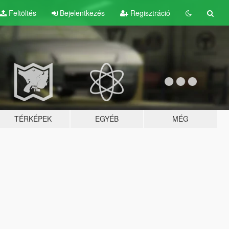
Feltöltés
Bejelentkezés
Regisztráció
TÉRKÉPEK
EGYÉB
MÉG