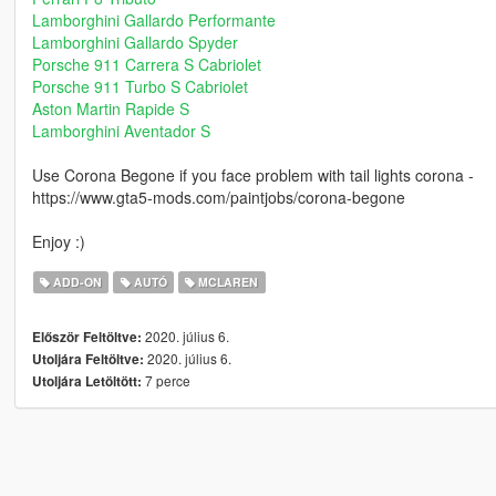
Lamborghini Gallardo Performante
Lamborghini Gallardo Spyder
Porsche 911 Carrera S Cabriolet
Porsche 911 Turbo S Cabriolet
Aston Martin Rapide S
Lamborghini Aventador S
Use Corona Begone if you face problem with tail lights corona -
https://www.gta5-mods.com/paintjobs/corona-begone
Enjoy :)
ADD-ON
AUTÓ
MCLAREN
2020. július 6.
Először Feltöltve:
2020. július 6.
Utoljára Feltöltve:
7 perce
Utoljára Letöltött: