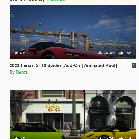
4.8
24 363
158
2022 Ferrari SF90 Spider [Add-On | Animated Roof]
1
By
Reazul
5.0
15 247
114