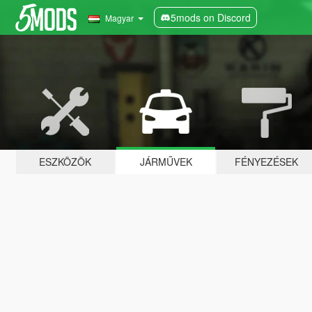
5mods on Discord
Magyar
ESZKÖZÖK
JÁRMŰVEK
FÉNYEZÉSEK