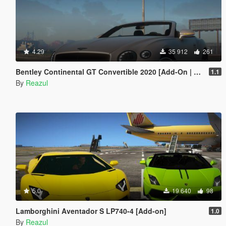
4.29
35 912
261
Bentley Continental GT Convertible 2020 [Add-On | Extras]
1.1
By
Reazul
5.0
19 640
98
Lamborghini Aventador S LP740-4 [Add-on]
1.0
By
Reazul