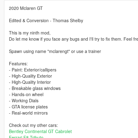
2020 Mclaren GT
Edited & Conversion - Thomas Shelby
This is my ninth mod,
Do let me know if you face any bugs and I'll try to fix them. Feel fr
Spawn using name "mclarengt" or use a trainer
Features:
- Paint: Exterior/callipers
- High-Quality Exterior
- High-Quality Interior
- Breakable glass windows
- Hands-on wheel
- Working Dials
- GTA license plates
- Real-world mirrors
Check out my other cars:
Bentley Continental GT Cabrolet
Ferrari F8 Tributo