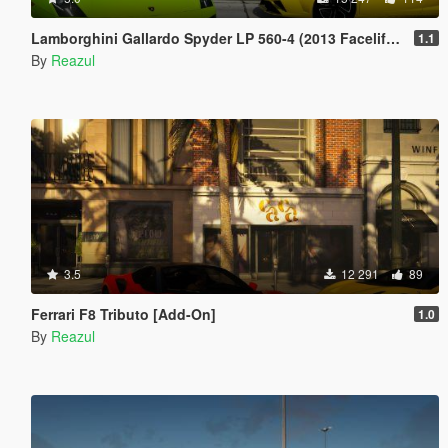
Lamborghini Gallardo Spyder LP 560-4 (2013 Facelift) [Add-On | Extras]
1.1
By
Reazul
3.5
12 291
89
Ferrari F8 Tributo [Add-On]
1.0
By
Reazul