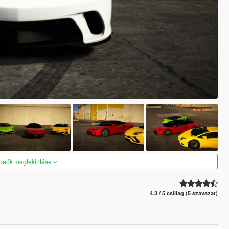
ideók megtekintése
4.3 / 5 csillag (5 szavazat)