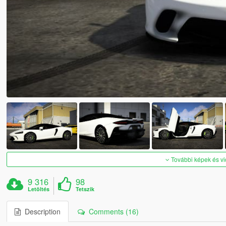
További képek és v
9 316
98
Letöltés
Tetszik
Description
Comments (16)