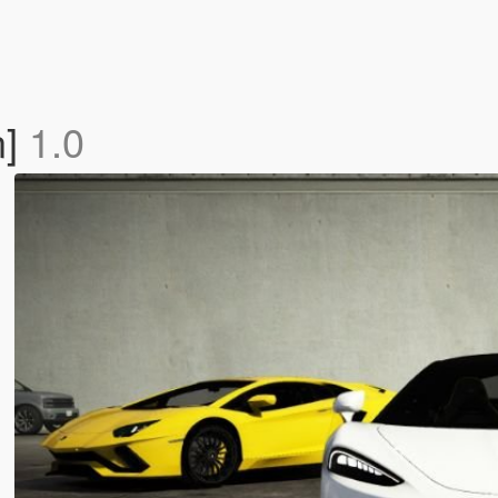
n]
1.0