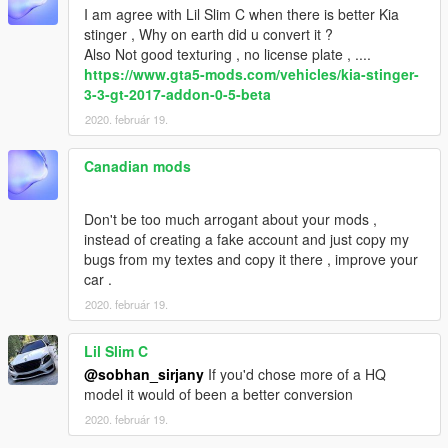
I am agree with Lil Slim C when there is better Kia
stinger , Why on earth did u convert it ?
Also Not good texturing , no license plate , ....
https://www.gta5-mods.com/vehicles/kia-stinger-
3-3-gt-2017-addon-0-5-beta
2020. február 19.
Canadian mods
Don't be too much arrogant about your mods ,
instead of creating a fake account and just copy my
bugs from my textes and copy it there , improve your
car .
2020. február 19.
Lil Slim C
@sobhan_sirjany
If you'd chose more of a HQ
model it would of been a better conversion
2020. február 19.