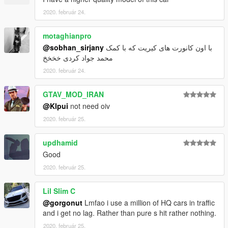
2020. február 24.
motaghianpro
@sobhan_sirjany
با اون کانورت های کیریت که با کمک
محمد جواد کردی خخخخ
2020. február 24.
GTAV_MOD_IRAN
@Klpui
not need oiv
2020. február 25.
updhamid
Good
2020. február 25.
Lil Slim C
@gorgonut
Lmfao i use a million of HQ cars in traffic
and i get no lag. Rather than pure s hit rather nothing.
2020. február 25.