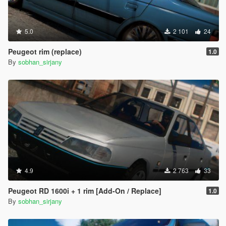
5.0
2 101
24
Peugeot rim (replace)
1.0
By
sobhan_sirjany
4.9
2 763
33
Peugeot RD 1600i + 1 rim [Add-On / Replace]
1.0
By
sobhan_sirjany