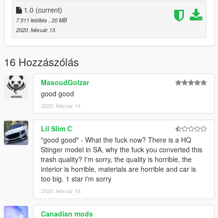
add on
replace
1.0
(current)
Hands on Steering wheel
7 511 letöltés
, 20 MB
good model
2020. február 13.
OMIDVARAM AZ MOD KHOSHETON BIYAD :)
16 Hozzászólás
MasoudGolzar
good good
2020. február 14.
Lil Slim C
"good good" - What the fuck now? There is a HQ
Stinger model in SA, why the fuck you converted this
trash quality? I'm sorry, the quality is horrible, the
interior is horrible, materials are horrible and car is
too big. 1 star i'm sorry
2020. február 18.
Canadian mods