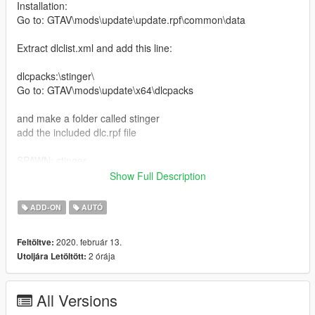
Installation:
Go to: GTAV\mods\update\update.rpf\common\data
Extract dlclist.xml and add this line:
dlcpacks:\stinger\
Go to: GTAV\mods\update\x64\dlcpacks
and make a folder called stinger
add the included dlc.rpf file
SPAWN: stinger
Show Full Description
replace Installation:
Mods\update\x64\dlcpacks\patchday3ng\dlc.rpf\x64\levels\gta5\
ADD-ON
AUTÓ
vehicles.rpf\
2020. február 13.
Feltöltve:
Model by: Squir
2 órája
Utoljára Letöltött:
Kia Stinger GT 2018.
All Versions
Features of Vehicles