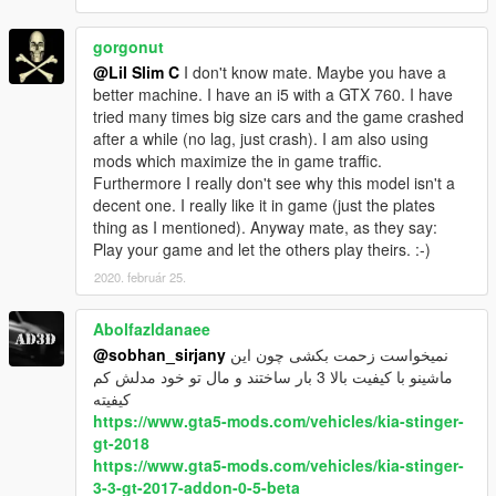
gorgonut
@Lil Slim C
I don't know mate. Maybe you have a
better machine. I have an i5 with a GTX 760. I have
tried many times big size cars and the game crashed
after a while (no lag, just crash). I am also using
mods which maximize the in game traffic.
Furthermore I really don't see why this model isn't a
decent one. I really like it in game (just the plates
thing as I mentioned). Anyway mate, as they say:
Play your game and let the others play theirs. :-)
2020. február 25.
Abolfazldanaee
@sobhan_sirjany
نمیخواست زحمت بکشی چون این
ماشینو با کیفیت بالا 3 بار ساختند و مال تو خود مدلش کم
کیفیته
https://www.gta5-mods.com/vehicles/kia-stinger-
gt-2018
https://www.gta5-mods.com/vehicles/kia-stinger-
3-3-gt-2017-addon-0-5-beta