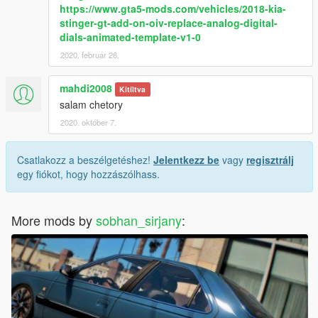
https://www.gta5-mods.com/vehicles/2018-kia-
stinger-gt-add-on-oiv-replace-analog-digital-
dials-animated-template-v1-0
2020. február 26.
mahdi2008
Kitíltva
salam chetory
2020. október 7.
Csatlakozz a beszélgetéshez!
Jelentkezz be
vagy
regisztrálj
egy fiókot, hogy hozzászólhass.
More mods by
sobhan_sirjany
: