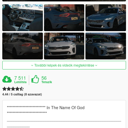
További képek és videók megtekintése
7 511
56
Letöltés
Tetszik
4.44 / 5 csillag (8 szavazat)
*************************** In The Name Of God
****************************
__________________________________________________
__________