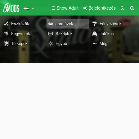
Show Adult
Bejelentkezés
Eszközök
Járművek
Fényezések
Fegyverek
Szkriptek
Játékos
Térképek
Egyéb
Még