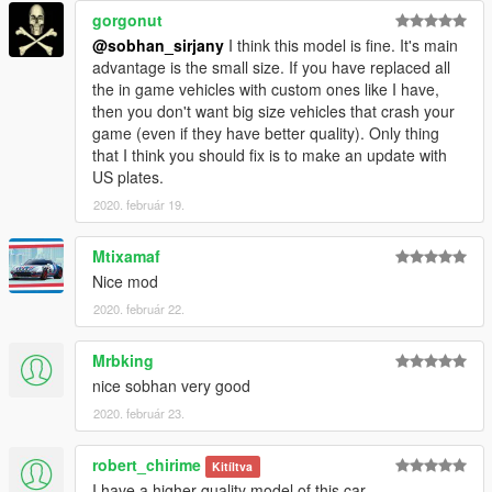
gorgonut
@sobhan_sirjany
I think this model is fine. It's main
advantage is the small size. If you have replaced all
the in game vehicles with custom ones like I have,
then you don't want big size vehicles that crash your
game (even if they have better quality). Only thing
that I think you should fix is to make an update with
US plates.
2020. február 19.
Mtixamaf
Nice mod
2020. február 22.
Mrbking
nice sobhan very good
2020. február 23.
robert_chirime
Kitíltva
I have a higher quality model of this car