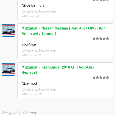
Niiice be mola
Kontextus Megtekintése
2020. május 4.
Mtixamaf
»
Nissan Maxima [ Add-On / OIV / HQ /
Animated / Tuning ]
🤤💦Nice
Kontextus Megtekintése
2020. február 25.
Mtixamaf
»
Kia Stinger 2018 GT [Add-On /
Replace]
Nice mod
Kontextus Megtekintése
2020. február 22.
Designed in Alderney