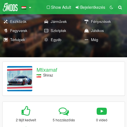
Show Adult
Bejelentkezés
Eszközök
Járművek
Fényezések
Fegyverek
Szkriptek
Játékos
Térképek
Egyéb
Még
Mtixamaf
Shiraz
2 fájlt kedvelt
5 hozzászólás
0 videó