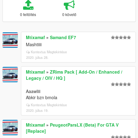
0 feltöltés
0 követő
Mtixamaf
»
Samand EF7
Mashtiiii
Kontextus Megtekintése
2020. július 28.
Mtixamaf
»
ZRims Pack [ Add-On / Enhanced /
Legacy / OIV / HQ ]
Aaawliii
Abkir bzn bmola
Kontextus Megtekintése
2020. július 19.
Mtixamaf
»
PeugeotParsLX (Beta) For GTA V
[Replace]