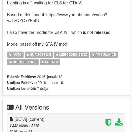
Lighting is off, waiting for ELS for GTA V.
Based of this model: https://www.youtube.com/watch?
v=TzQZOxYFhtU
I also have the model for GTA IV - which is not released.
Model based off my GTA IV mod
AUTÓ
SŰRGŐSSÉGI
MERCEDES-BENZ
AMBULANCE
NETHERLANDS
EURÓPA
2016. január 13.
Először Feltöltve:
2016. január 16.
Utoljára Feltöltve:
7 órája
Utoljára Letöltött:
All Versions
[BETA]
(current)
6 223 letöltés
, 5 MB
2016. január 13.