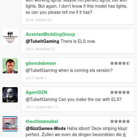
lights. But again, I don't know if this model has lights,
so can you please tell me if it has?
2016. október 23.
AustrianModdingGroup
@TubeItGaming
There is ELS now.
2016. december 27.
glenndebreser
@TubeltGaming when is coming els version?
2017. április 7.
AgentDZN
@TubeltGaming Can you make the car with ELS?
2017. szeptember 17.
theultimateabel
@SizzGames-Mods
Haha idioot! Deze striping klopt
perfect. Zullen we even de dingen beoordelen die jij