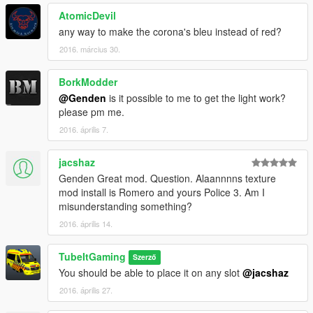
AtomicDevil
any way to make the corona's bleu instead of red?
2016. március 30.
BorkModder
@Genden
is it possible to me to get the light work?
please pm me.
2016. április 7.
jacshaz
Genden Great mod. Question. Alaannnns texture
mod install is Romero and yours Police 3. Am I
misunderstanding something?
2016. április 14.
TubeItGaming
Szerző
You should be able to place it on any slot
@jacshaz
2016. április 27.