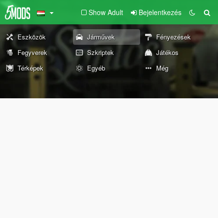
Show Adult
Bejelentkezés
Eszközök
Járművek
Fényezések
Fegyverek
Szkriptek
Játékos
Térképek
Egyéb
Még