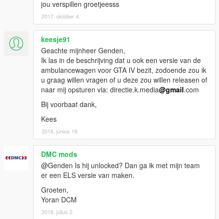
jou verspillen groetjeesss
2017. október 4.
keesje91
Geachte mijnheer Genden,
Ik las in de beschrijving dat u ook een versie van de
ambulancewagen voor GTA IV bezit, zodoende zou ik
u graag willen vragen of u deze zou willen releasen of
naar mij opsturen via: directie.k.media
@gmail
.com
Bij voorbaat dank,
Kees
2018. június 19.
DMC mods
@Genden Is hij unlocked? Dan ga ik met mijn team
er een ELS versie van maken.
Groeten,
Yoran DCM
2018. július 2.