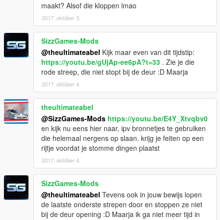
maakt? Alsof die kloppen lmao
2017. október 3.
SizzGames-Mods
@theultimateabel
Kijk maar even van dit tijdstip:
https://youtu.be/gUjAp-ee6pA?t=33
. Zie je die
rode streep, die niet stopt bij de deur :D Maarja
2017. október 4.
theultimateabel
@SizzGames-Mods
https://youtu.be/E4Y_Xtvqbv0
en kijk nu eens hier naar, ipv bronnetjes te gebruiken
die helemaal nergens op slaan. krijg je feiten op een
rijtje voordat je stomme dingen plaatst
2017. október 4.
SizzGames-Mods
@theultimateabel
Tevens ook in jouw bewijs lopen
de laatste onderste strepen door en stoppen ze niet
bij de deur opening :D Maarja ik ga niet meer tijd in