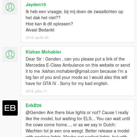
Jayden10
Ik heb een vraagje, bij mij doen de zwaailichten op
het dak het niet??
Hoe kan ik dit oplossen?
Alvast Bedankt
2016. április 29.
Kishan Mohabier
Dear Sir : Genden , can you please put a link of the
Mercedes E-Class Ambulance on this website or send
it to me :kishan.mohabier@gmail.com because I'm a
big fan of you and your mods so I would also this will
have for GTA IV . Sorry for my bad english.
2016. július 11.
ErikB26
@Genden Are there blue lights or not? Cause I really
like the model, but waiting for ELS... You can wait until
the cows come home..., or as we say in Dutch:
Wachten tot je een ons weegt. Better release a model
with working lights. Maybe not perfect lights, but with