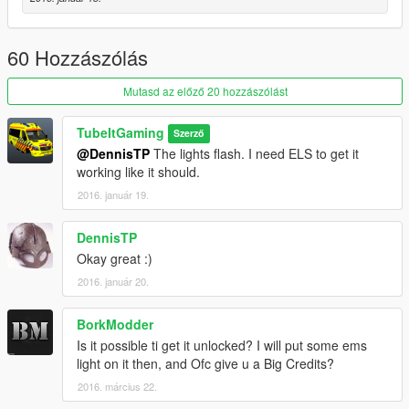
60 Hozzászólás
Mutasd az előző 20 hozzászólást
TubeItGaming
Szerző
@DennisTP
The lights flash. I need ELS to get it
working like it should.
2016. január 19.
DennisTP
Okay great :)
2016. január 20.
BorkModder
Is it possible ti get it unlocked? I will put some ems
light on it then, and Ofc give u a Big Credits?
2016. március 22.